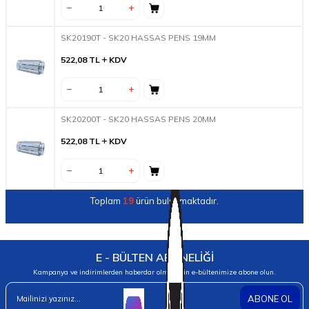
SK20190T - SK20 HASSAS PENS 19MM
522,08
TL
KDV
SK20200T - SK20 HASSAS PENS 20MM
522,08
TL
KDV
Toplam
19
ürün bulunmaktadır.
E - BÜLTEN ABONELİĞİ
Kampanya ve indirimlerden haberdar olmak için e-bültenimize abone olun.
ABONE OL