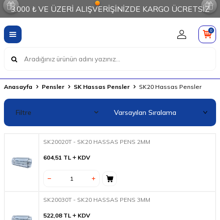
3.000 ₺ VE ÜZERİ ALIŞVERİŞİNİZDE KARGO ÜCRETSİZ
0
Anasayfa
Pensler
SK Hassas Pensler
SK20 Hassas Pensler
Filtre
SK20020T - SK20 HASSAS PENS 2MM
604,51
TL
KDV
SK20030T - SK20 HASSAS PENS 3MM
522,08
TL
KDV