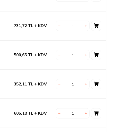
731,72
TL
KDV
500,65
TL
KDV
352,11
TL
KDV
605,18
TL
KDV