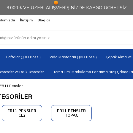
3.000 ₺ VE ÜZERİ ALIŞVERİŞİNİZDE KARGO ÜCRETSİZ
kkımızda
İletişim
Bloglar
Paftalar ( JBO.Boss )
Vida Mastarları ( JBO.Boss )
Çapak Alma Ve A
Testereler Ve Delik Testereleri
Torna Tırtıl Markalama Parlatma Broş Çekme Tak
ER11 Pensler
TEGORİLER
ER11 PENSLER
ER11 PENSLER
CL2
TOPAC