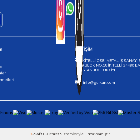
im
İLETİŞİM
İKİTELLİ OSB. METAL İŞ SANAYİ 
9.BLOK NO:18 İKİTELLİ 34490 
er
İSTANBUL TÜRKİYE
iler
zmetleri
info@gurkan.com
T
-Soft
E-Ticaret
Sistemleriyle Hazırlanmıştır.