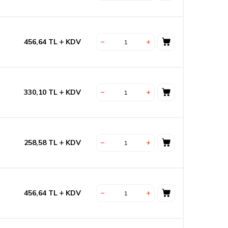
456,64
TL
KDV
330,10
TL
KDV
258,58
TL
KDV
456,64
TL
KDV