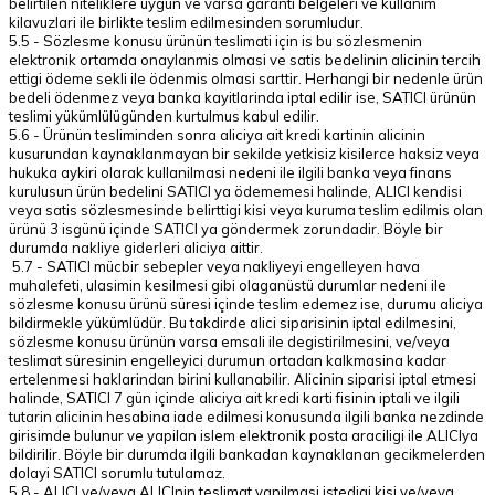
belirtilen niteliklere uygun ve varsa garanti belgeleri ve kullanim
kilavuzlari ile birlikte teslim edilmesinden sorumludur.
5.5 - Sözlesme konusu ürünün teslimati için is bu sözlesmenin
elektronik ortamda onaylanmis olmasi ve satis bedelinin alicinin tercih
ettigi ödeme sekli ile ödenmis olmasi sarttir. Herhangi bir nedenle ürün
bedeli ödenmez veya banka kayitlarinda iptal edilir ise, SATICI ürünün
teslimi yükümlülügünden kurtulmus kabul edilir.
5.6 - Ürünün tesliminden sonra aliciya ait kredi kartinin alicinin
kusurundan kaynaklanmayan bir sekilde yetkisiz kisilerce haksiz veya
hukuka aykiri olarak kullanilmasi nedeni ile ilgili banka veya finans
kurulusun ürün bedelini SATICI ya ödememesi halinde, ALICI kendisi
veya satis sözlesmesinde belirttigi kisi veya kuruma teslim edilmis olan
ürünü 3 isgünü içinde SATICI ya göndermek zorundadir. Böyle bir
durumda nakliye giderleri aliciya aittir.
5.7 - SATICI mücbir sebepler veya nakliyeyi engelleyen hava
muhalefeti, ulasimin kesilmesi gibi olaganüstü durumlar nedeni ile
sözlesme konusu ürünü süresi içinde teslim edemez ise, durumu aliciya
bildirmekle yükümlüdür. Bu takdirde alici siparisinin iptal edilmesini,
sözlesme konusu ürünün varsa emsali ile degistirilmesini, ve/veya
teslimat süresinin engelleyici durumun ortadan kalkmasina kadar
ertelenmesi haklarindan birini kullanabilir. Alicinin siparisi iptal etmesi
halinde, SATICI 7 gün içinde aliciya ait kredi karti fisinin iptali ve ilgili
tutarin alicinin hesabina iade edilmesi konusunda ilgili banka nezdinde
girisimde bulunur ve yapilan islem elektronik posta araciligi ile ALICIya
bildirilir. Böyle bir durumda ilgili bankadan kaynaklanan gecikmelerden
dolayi SATICI sorumlu tutulamaz.
5.8 - ALICI ve/veya ALICInin teslimat yapilmasi istedigi kisi ve/veya