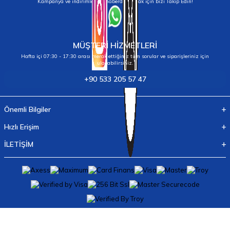
Kampanya ve indirimlerden haberdar olmak için bizi Takip Edin!
MÜŞTERİ HİZMETLERİ
Hafta içi 07:30 - 17:30 arası merak ettiğiniz tüm sorular ve siparişleriniz için
ulaşabilirsiniz.
+90 533 205 57 47
Önemli Bilgiler
Hızlı Erişim
İLETİŞİM
T
-Soft
E-Ticaret
Sistemleriyle Hazırlanmıştır.