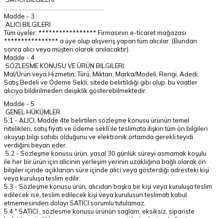
.....................................................................
Madde - 3
ALICI BILGILERI
Tüm üyeler: ***************** Firmasının e-ticaret mağazası
**************** a üye olup alışveriş yapan tüm alıcılar. (Bundan
sonra alıcı veya müşteri olarak anılacaktır).
Madde - 4
SÖZLESME KONUSU VE ÜRÜN BILGILERI:
Mal/Ürün veya Hizmetin; Türü, Miktarı, Marka/Modeli, Rengi, Adedi,
Satış Bedeli ve Ödeme Sekli, sitede belirtildiği gibi olup, bu vaatler
alıcıya bildirilmeden deişiklik gösterebilmektedir.
Madde - 5
GENEL HÜKÜMLER
5.1 - ALICI, Madde 4te belirtilen sözleşme konusu ürünün temel
nitelikleri, satış fiyatı ve ödeme sekli ile teslimata ilişkin tüm ön bilgileri
okuyup bilgi sahibi olduğunu ve elektronik ortamda gerekli teyidi
verdiğini beyan eder.
5.2 - Sözleşme konusu ürün, yasal 30 günlük süreyi asmamak koşulu
ile her bir ürün için alicinin yerleşim yerinin uzaklığına bağlı olarak ön
bilgiler içinde açıklanan süre içinde alici veya gösterdiği adresteki kişi
veya kuruluşa teslim edilir.
5.3 - Sözleşme konusu ürün, alıcıdan başka bir kişi veya kuruluşa teslim
edilecek ise, teslim edilecek kişi veya kurulusun teslimatı kabul
etmemesinden dolayı SATICI sorumlu tutulamaz.
5.4 " SATICI , sözlesme konusu ürünün saglam, eksiksiz, sipariste