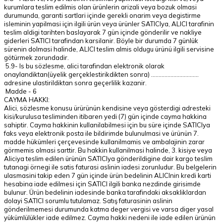
kurumlara teslim edilmis olan ürünlerin arizali veya bozuk olmasi
durumunda, garanti sartlari içinde gerekli onarim veya degistirme
isleminin yapilmasi için ilgili ürün veya ürünler SATICIya, ALICI tarafinin
teslim aldigi tarihten baslayarak 7 gün içinde gönderilir ve nakliye
giderleri SATICI tarafindan karsilanir. Böyle bir durumda 7 günlük
sürenin dolmasi halinde, ALICI teslim almis oldugu ürünü ilgili servisine
götürmek zorundadir.
5.9- Is bu sözlesme, alici tarafindan elektronik olarak
onaylandiktan(üyelik gerçeklestirikdikten sonra) ................................
adresine ulastirildiktan sonra geçerlilik kazanir.
Madde - 6
CAYMA HAKKI:
Alici, sözlesme konusu ürürünün kendisine veya gösterdigi adresteki
kisi/kurulusa tesliminden itibaren yedi (7) gün içinde cayma hakkina
sahiptir. Cayma hakkinin kullanilabilmesi için bu süre içinde SATICIya
faks veya elektronik posta ile bildirimde bulunulmasi ve ürünün 7.
madde hükümleri çerçevesinde kullanilmamis ve ambalajinin zarar
görmemis olmasi sarttir. Bu hakkin kullanilmasi halinde, 3. kisiye veya
Aliciya teslim edilen ürünün SATICIya gönderildigine dair kargo teslim
tutanagi örnegi ile satis faturasi aslinin iadesi zorunludur. Bu belgelerin
ulasmasini takip eden 7 gün içinde ürün bedelinin ALICInin kredi karti
hesabina iade edilmesi için SATICI ilgili banka nezdinde girisimde
bulunur. Ürün bedelinin iadesinde banka tarafindaki aksakliklardan
dolayi SATICI sorumlu tutulamaz. Satış faturasinin aslinin
gönderilmemesi durumunda katma deger vergisi ve varsa diger yasal
yükümlülükler iade edilmez. Cayma hakki nedeni ile iade edilen ürünün