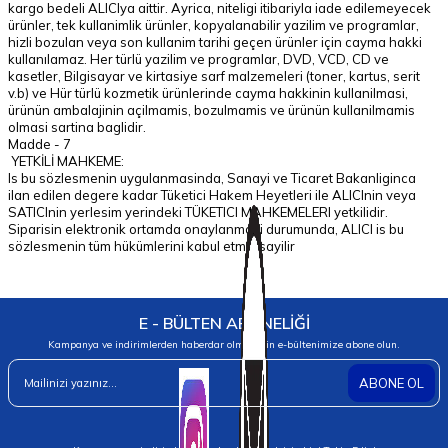
kargo bedeli ALICIya aittir. Ayrica, niteligi itibariyla iade edilemeyecek
ürünler, tek kullanimlik ürünler, kopyalanabilir yazilim ve programlar,
hizli bozulan veya son kullanim tarihi geçen ürünler için cayma hakki
kullanılamaz. Her türlü yazilim ve programlar, DVD, VCD, CD ve
kasetler, Bilgisayar ve kirtasiye sarf malzemeleri (toner, kartus, serit
v.b) ve Hür türlü kozmetik ürünlerinde cayma hakkinin kullanilmasi,
ürünün ambalajinin açilmamis, bozulmamis ve ürünün kullanilmamis
olmasi sartina baglidir.
Madde - 7
YETKİLİ MAHKEME:
Is bu sözlesmenin uygulanmasinda, Sanayi ve Ticaret Bakanliginca
ilan edilen degere kadar Tüketici Hakem Heyetleri ile ALICInin veya
SATICInin yerlesim yerindeki TÜKETICI MAHKEMELERI yetkilidir.
Siparisin elektronik ortamda onaylanmasi durumunda, ALICI is bu
sözlesmenin tüm hükümlerini kabul etmis sayilir
E - BÜLTEN ABONELİĞİ
Kampanya ve indirimlerden haberdar olmak için e-bültenimize abone olun.
ABONE OL