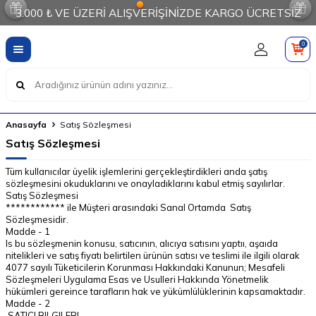
3.000 ₺ VE ÜZERİ ALIŞVERİŞİNİZDE KARGO ÜCRETSİZ
0
Anasayfa
Satış Sözleşmesi
Satış Sözleşmesi
Tüm kullanıcılar üyelik işlemlerini gerçekleştirdikleri anda şatış
sözleşmesini okuduklarını ve onayladıklarını kabul etmiş sayılırlar.
Satış Sözleşmesi
************ ile Müşteri arasındaki Sanal Ortamda Satış
Sözleşmesidir.
Madde - 1
Is bu sözleşmenin konusu, satıcının, alıcıya satısını yaptıı, aşaıda
nitelikleri ve satış fiyatı belirtilen ürünün satısı ve teslimi ile ilgili olarak
4077 sayılı Tüketicilerin Korunması Hakkındaki Kanunun; Mesafeli
Sözleşmeleri Uygulama Esas ve Usulleri Hakkında Yönetmelik
hükümleri gereince tarafların hak ve yükümlülüklerinin kapsamaktadır.
Madde - 2
SATICI BILGILERI