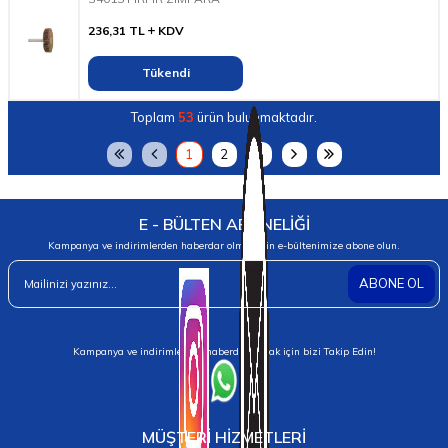
236,31
TL
KDV
Tükendi
Toplam
53
ürün bulunmaktadır.
1
2
3
E - BÜLTEN ABONELİĞİ
Kampanya ve indirimlerden haberdar olmak için e-bültenimize abone olun.
ABONE OL
Kampanya ve indirimlerden haberdar olmak için bizi Takip Edin!
MÜŞTERİ HİZMETLERİ