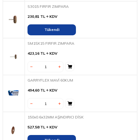
S3015 FIRFIR ZIMPARA
230,81
TL
KDV
Tükendi
SM15X15 FIRFIR ZIMPARA
423,16
TL
KDV
GARRYFLEX MAVİ 60KUM
494,60
TL
KDV
150x0.6x32MM AŞINDIRICI DİSK
527,58
TL
KDV