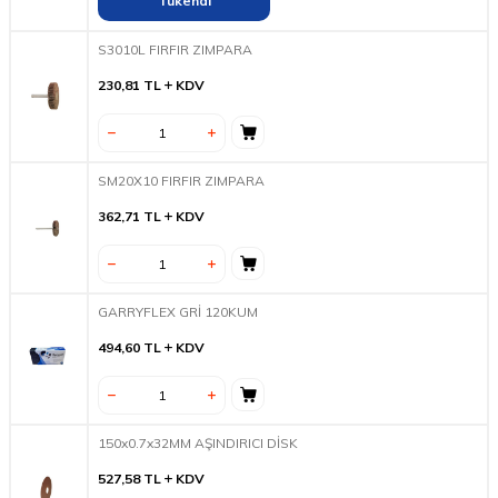
Tükendi
S3010L FIRFIR ZIMPARA
230,81
TL
KDV
SM20X10 FIRFIR ZIMPARA
362,71
TL
KDV
GARRYFLEX GRİ 120KUM
494,60
TL
KDV
150x0.7x32MM AŞINDIRICI DİSK
527,58
TL
KDV