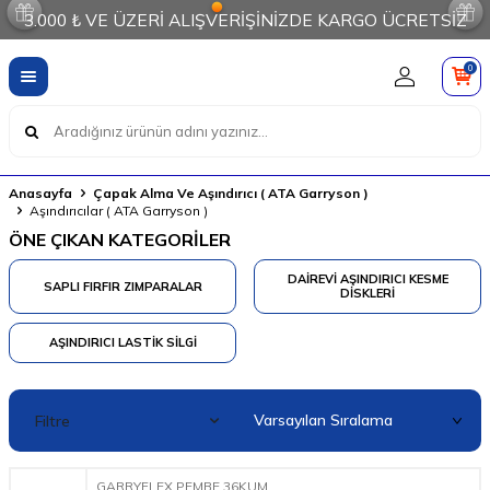
3.000 ₺ VE ÜZERİ ALIŞVERİŞİNİZDE KARGO ÜCRETSİZ
0
Anasayfa
Çapak Alma Ve Aşındırıcı ( ATA Garryson )
Aşındırıcılar ( ATA Garryson )
ÖNE ÇIKAN KATEGORİLER
DAIREVI AŞINDIRICI KESME
SAPLI FIRFIR ZIMPARALAR
DISKLERI
AŞINDIRICI LASTIK SILGI
Filtre
GARRYFLEX PEMBE 36KUM