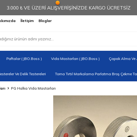
3.000 ₺ VE ÜZERİ ALIŞVERİŞİNİZDE KARGO ÜCRETSİZ
kkımızda
İletişim
Bloglar
Paftalar ( JBO.Boss )
Vida Mastarları ( JBO.Boss )
Çapak Alma Ve A
Testereler Ve Delik Testereleri
Torna Tırtıl Markalama Parlatma Broş Çekme Tak
arı
PG Halka Vida Mastarları