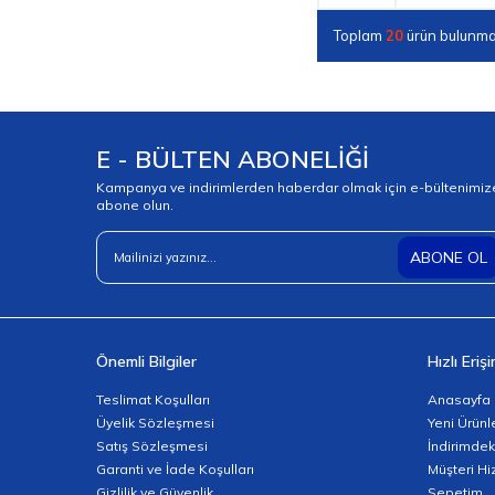
Toplam
20
ürün bulunma
E - BÜLTEN ABONELİĞİ
Kampanya ve indirimlerden haberdar olmak için e-bültenimiz
abone olun.
ABONE OL
Önemli Bilgiler
Hızlı Eriş
Teslimat Koşulları
Anasayfa
Üyelik Sözleşmesi
Yeni Ürünl
Satış Sözleşmesi
İndirimdek
Garanti ve İade Koşulları
Müşteri Hi
Gizlilik ve Güvenlik
Sepetim