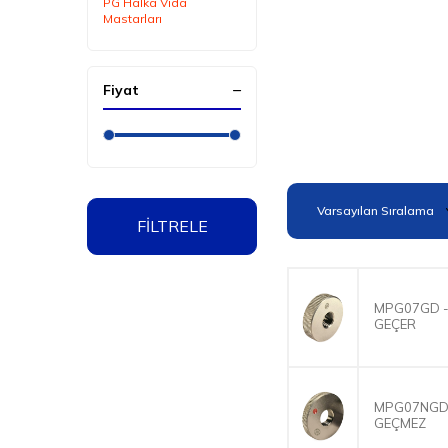
PG Halka Vida
Mastarları
Fiyat
FİLTRELE
MPG07GD -
GEÇER
MPG07NGD 
GEÇMEZ