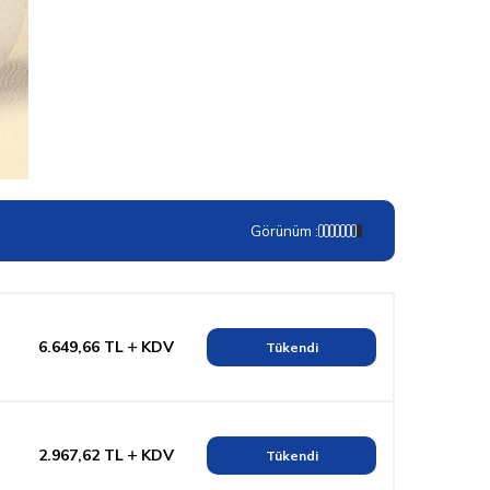
Görünüm :
6.649,66
TL
KDV
Tükendi
2.967,62
TL
KDV
Tükendi