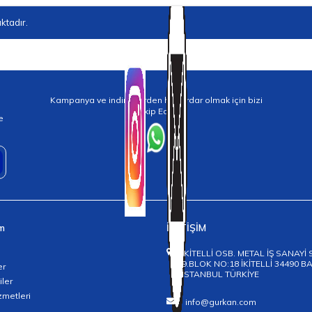
ktadır.
Kampanya ve indirimlerden haberdar olmak için bizi
Takip Edin!
e
im
İLETİŞİM
İKİTELLİ OSB. METAL İŞ SANAYİ 
9.BLOK NO:18 İKİTELLİ 34490 
er
İSTANBUL TÜRKİYE
iler
zmetleri
info@gurkan.com