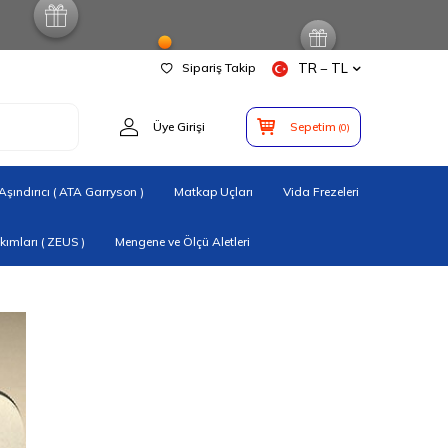
Sipariş Takip
TR − TL
Üye Girişi
Sepetim
(
0
)
şındırıcı ( ATA Garryson )
Matkap Uçları
Vida Frezeleri
ımları ( ZEUS )
Mengene ve Ölçü Aletleri