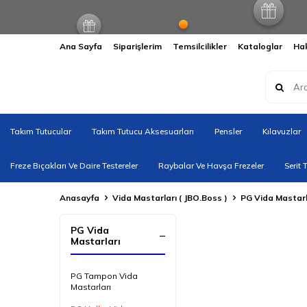
Ana Sayfa
Siparişlerim
Temsilcilikler
Kataloglar
Ha
Takım Tutucular
Takım Tutucu Aksesuarları
Pensler
Kılavuzlar
Freze Bıçakları Ve Daire Testereler
Raybalar Ve Havşa Frezeler
Serit 
Anasayfa
Vida Mastarları ( JBO.Boss )
PG Vida Mastarl
PG Vida
Mastarları
PG Tampon Vida
Mastarları