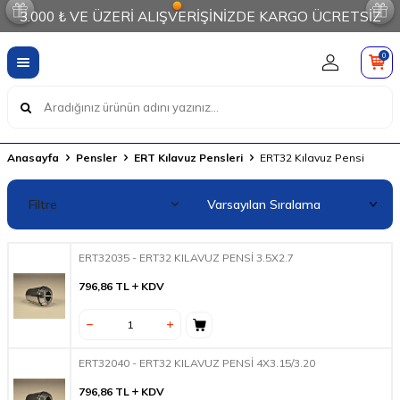
3.000 ₺ VE ÜZERİ ALIŞVERİŞİNİZDE KARGO ÜCRETSİZ
0
Anasayfa
Pensler
ERT Kılavuz Pensleri
ERT32 Kılavuz Pensi
Filtre
ERT32035 - ERT32 KILAVUZ PENSİ 3.5X2.7
796,86
TL
KDV
ERT32040 - ERT32 KILAVUZ PENSİ 4X3.15/3.20
796,86
TL
KDV