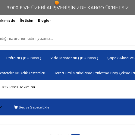
3.000 ₺ VE ÜZERİ ALIŞVERİŞİNİZDE KARGO ÜCRETSİZ
kkımızda
İletişim
Bloglar
Paftalar ( JBO.Boss )
Vida Mastarları ( JBO.Boss )
Çapak Alma Ve A
Testereler Ve Delik Testereleri
Torna Tırtıl Markalama Parlatma Broş Çekme Tak
ER32 Pens Takımları
Seç ve Sepete Ekle