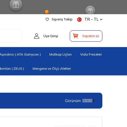
Sipariş Takip
TR − TL
Üye Girişi
Sepetim
(
0
)
şındırıcı ( ATA Garryson )
Matkap Uçları
Vida Frezeleri
ımları ( ZEUS )
Mengene ve Ölçü Aletleri
Görünüm :