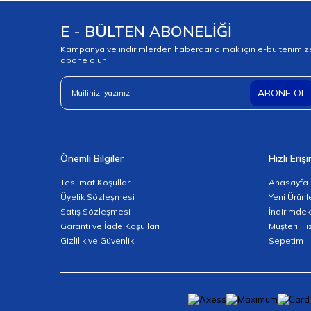
ER50 Pens Takımları
E - BÜLTEN ABONELİĞİ
Kampanya ve indirimlerden haberdar olmak için e-bültenimiz
abone olun.
ABONE OL
Önemli Bilgiler
Hızlı Eriş
Teslimat Koşulları
Anasayfa
Üyelik Sözleşmesi
Yeni Ürünl
Satış Sözleşmesi
İndirimdek
Garanti ve İade Koşulları
Müşteri Hi
Gizlilik ve Güvenlik
Sepetim