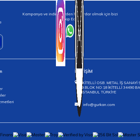
Kampanya ve indirimlerden haberdar olmak için bizi
Takip Edin!
e
im
İLETİŞİM
İKİTELLİ OSB. METAL İŞ SANAYİ 
9.BLOK NO:18 İKİTELLİ 34490 
er
İSTANBUL TÜRKİYE
iler
zmetleri
info@gurkan.com