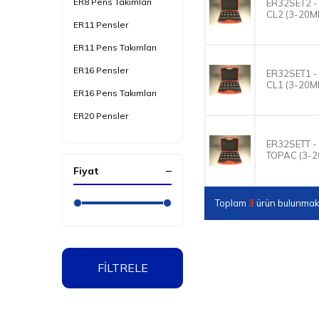
ER8 Pens Takımları
ER32SET2 -
CL2 (3-20M
ER11 Pensler
ER11 Pens Takımları
ER16 Pensler
ER32SET1 -
CL1 (3-20M
ER16 Pens Takımları
ER20 Pensler
ER20 Pens Takımları
ER32SETT -
TOPAC (3-2
ER25 Pensler
Fiyat
ER25 Pens Takımları
Toplam
3
ürün bulunmakt
ER32 Pensler
ER32 Pens Takımları
ER40 Pensler
FİLTRELE
ER40 Pens Takımları
ER50 Pensler