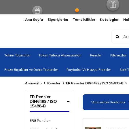
Ana Sayfa
Siparişlerim
Temsilcilikler
Kataloglar
Ha
Takım Tutucular
Takım Tutucu Aksesuarları
Pensler
Kılavuzlar
Freze Bıçakları Ve Daire Testereler
Raybalar Ve Havşa Frezeler
Serit 
Anasayfa
Pensler
ER Pensler DIN6499 / ISO 15488-B
ER Pensler
DIN6499 / ISO
15488-B
ER8 Pensler