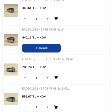
368,61
TL
KDV
ER2501592 - ER25 PENS 1/16
440,13
TL
KDV
Tükendi
ER080159T - ER08 PENS 1/16 TOPAC
786,74
TL
KDV
ER0801591 - ER08 PENS 1/16 CL1
555,67
TL
KDV