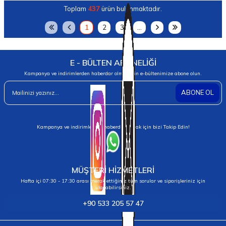
Toplam
437
ürün bulunmaktadır.
1
2
3
…
E - BÜLTEN ABONELİĞİ
Kampanya ve indirimlerden haberdar olmak için e-bültenimize abone olun.
ABONE OL
Kampanya ve indirimlerden haberdar olmak için bizi Takip Edin!
MÜŞTERİ HİZMETLERİ
Hafta içi 07:30 - 17:30 arası merak ettiğiniz tüm sorular ve siparişleriniz için
ulaşabilirsiniz.
+90 533 205 57 47