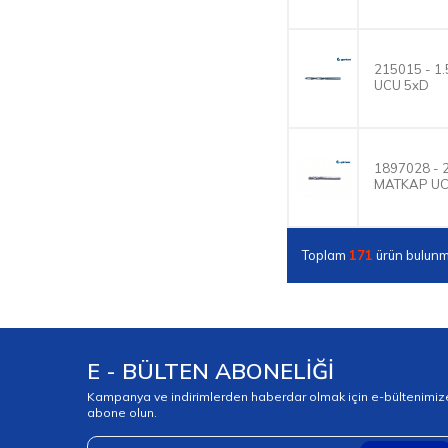
215015 - 
UCU 5xD
1897028 - 
MATKAP UC
Toplam
171
ürün bulunm
E - BÜLTEN ABONELİĞİ
Kampanya ve indirimlerden haberdar olmak için e-bültenimiz
abone olun.