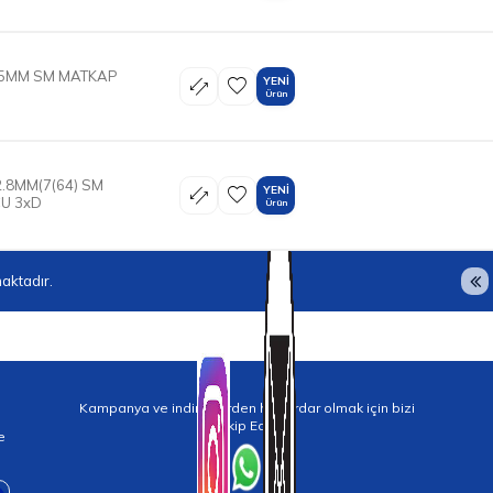
1.5MM SM MATKAP
YENI
Ürün
2.8MM(7(64) SM
YENI
U 3xD
Ürün
aktadır.
Kampanya ve indirimlerden haberdar olmak için bizi
Takip Edin!
e