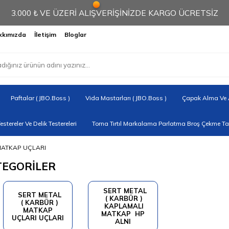
3.000 ₺ VE ÜZERİ ALIŞVERİŞİNİZDE KARGO ÜCRETSİZ
kkımızda
İletişim
Bloglar
Paftalar ( JBO.Boss )
Vida Mastarları ( JBO.Boss )
Çapak Alma Ve A
Testereler Ve Delik Testereleri
Torna Tırtıl Markalama Parlatma Broş Çekme Tak
RBÜR ) MATKAP UÇLARI
TEGORİLER
‎ ‎ ‎‎ SERT METAL ‎
‎ ‎ ‎ SERT METAL ‎
‎ ‎ ‎ ‎ ( KARBÜR ) ‎ ‎ ‎
‎‎ ‎ ( KARBÜR )
‎ KAPLAMALI
MATKAP
MATKAP‎ ‎ HP
UÇLARI UÇLARI
ALNI