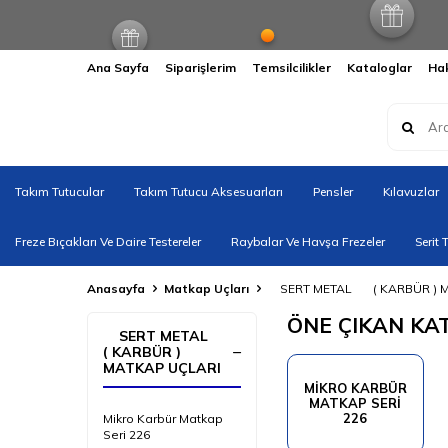
Ana Sayfa
Siparişlerim
Temsilcilikler
Kataloglar
Ha
Takım Tutucular
Takım Tutucu Aksesuarları
Pensler
Kılavuzlar
Freze Bıçakları Ve Daire Testereler
Raybalar Ve Havşa Frezeler
Serit 
Anasayfa
Matkap Uçları
‎ ‎ ‎ ‎ SERT METAL ‎‎ ‎ ‎‎ ‎ ‎ ‎ ‎‎( KA
ÖNE ÇIKAN KA
‎ ‎ ‎ ‎ SERT METAL ‎‎ ‎ ‎‎ ‎ ‎ ‎
‎‎( KARBÜR )
MATKAP UÇLARI
MIKRO KARBÜR
MATKAP SERI
226
Mikro Karbür Matkap
Seri 226