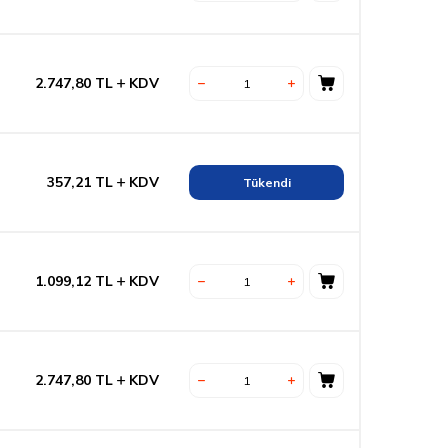
2.747,80
TL
KDV
357,21
TL
KDV
Tükendi
1.099,12
TL
KDV
2.747,80
TL
KDV