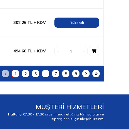
302,26
TL
KDV
Tükendi
494,60
TL
KDV
1
2
3
…
7
8
9
MÜŞTERİ HİZMETLERİ
Hafta içi 07:30 - 17:30 arası merak ettiğiniz tüm sorular ve
siparişleriniz için ulaşabilirsiniz.