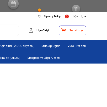
Sipariş Takip
TR − TL
Üye Girişi
Sepetim
(
0
)
şındırıcı ( ATA Garryson )
Matkap Uçları
Vida Frezeleri
ımları ( ZEUS )
Mengene ve Ölçü Aletleri