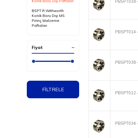
Konik Boru Dişi Paftalar
PBSPT018 -
BSPT R Wıthworth
Konik Boru Dişi MS
Pirinç Malzeme
Paftaları
PBSPT014 -
Fiyat
PBSPT038 -
FİLTRELE
PBSPT012 -
PBSPT034 -