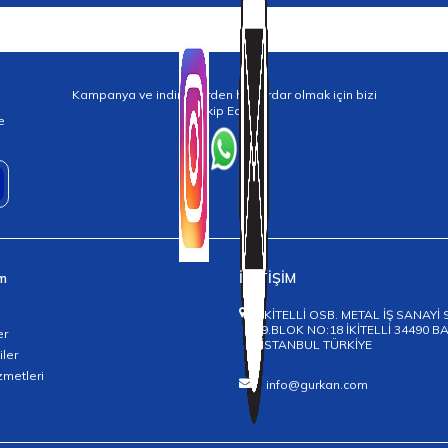
Kampanya ve indirimlerden haberdar olmak için bizi
Takip Edin!
e
im
İLETİŞİM
İKİTELLİ OSB. METAL İŞ SANAYİ 
9.BLOK NO:18 İKİTELLİ 34490 
er
İSTANBUL TÜRKİYE
iler
zmetleri
info@gurkan.com