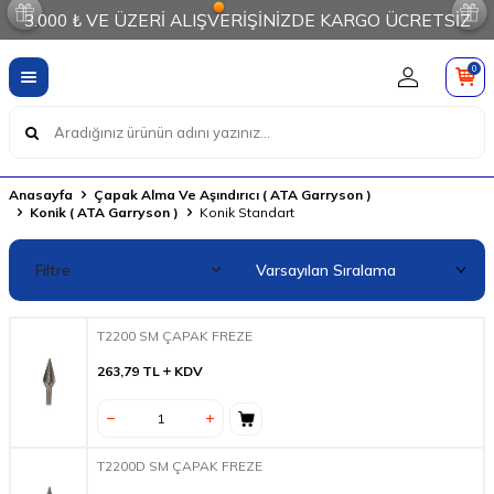
3.000 ₺ VE ÜZERİ ALIŞVERİŞİNİZDE KARGO ÜCRETSİZ
0
Anasayfa
Çapak Alma Ve Aşındırıcı ( ATA Garryson )
Konik ( ATA Garryson )
Konik Standart
Filtre
T2200 SM ÇAPAK FREZE
263,79
TL
KDV
T2200D SM ÇAPAK FREZE