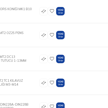
ORS KONİĞİ MK1 B10
YENI
Ürün
 MT2 OZ25 PENS
YENI
Ürün
 MT2 DC13
YENI
 TUTUCU 1-13MM
Ürün
T2 TC1 KILAVUZ
YENI
LIĞI M3-M14
Ürün
 DIN228A-DIN228B
YENI