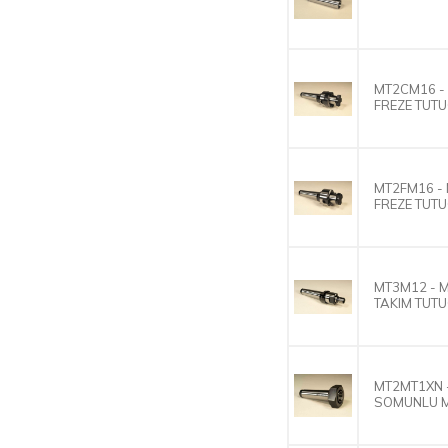
MT2CM16 -
FREZE TUT
MT2FM16 - 
FREZE TUT
MT3M12 - M
TAKIM TUT
MT2MT1XN 
SOMUNLU 