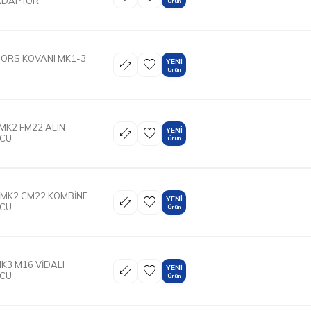
ADAPTOR
Ürün
MORS KOVANI MK1-3
YENI
Ürün
MK2 FM22 ALIN
YENI
UCU
Ürün
 MK2 CM22 KOMBİNE
YENI
UCU
Ürün
K3 M16 VİDALI
YENI
UCU
Ürün