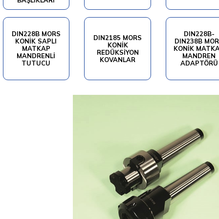
BAŞLIKLARI
DIN228B MORS
DIN228B-
DIN2185 MORS
KONIK SAPLI
DIN238B MO
KONIK
MATKAP
KONIK MATK
REDÜKSIYON
MANDRENLI
MANDREN
KOVANLAR
TUTUCU
ADAPTÖRÜ