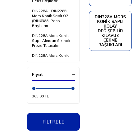
Pens Başlıkları
DIN228A - DIN228B
Mors Konik Saplı OZ
DIN228A MORS
(DIN6388) Pens
KONIK SAPLI
Başlıkları
KOLAY
DEĞIŞEBILIR
KILAVUZ
DIN228A Mors Konik
ÇEKME
Saplı Alından Sıkmalı
BAŞLIKLARI
Freze Tutucular
DIN228A Mors Konik
Saplı Kombine Freze
Tutucular
Fiyat
DIN228A Mors Konik
Saplı Vidalı Arka Delikli
Freze Tutucular
DIN228A Mors Konik
303,00 TL
Saplı Çıkarma Somunlu
Redüksiyon Kovanlar
DIN228A Mors Konik
Saplı Kolay Değişebilir
FİLTRELE
Kılavuz Çekme
Başlıkları