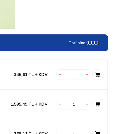
Görünüm :
346,61
TL
KDV
1.595,49
TL
KDV
363,11
TL
KDV