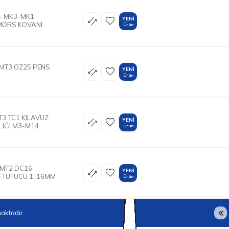
- MK3-MK1
YENI
MORS KOVANI
Ürün
 MT3 OZ25 PENS
YENI
Ürün
T3 TC1 KILAVUZ
YENI
LIĞI M3-M14
Ürün
 MT2 DC16
YENI
 TUTUCU 1-16MM
Ürün
aktadır.