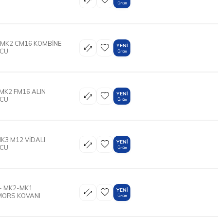
Ürün
 MK2 CM16 KOMBİNE
YENI
UCU
Ürün
MK2 FM16 ALIN
YENI
UCU
Ürün
K3 M12 VİDALI
YENI
UCU
Ürün
- MK2-MK1
YENI
MORS KOVANI
Ürün