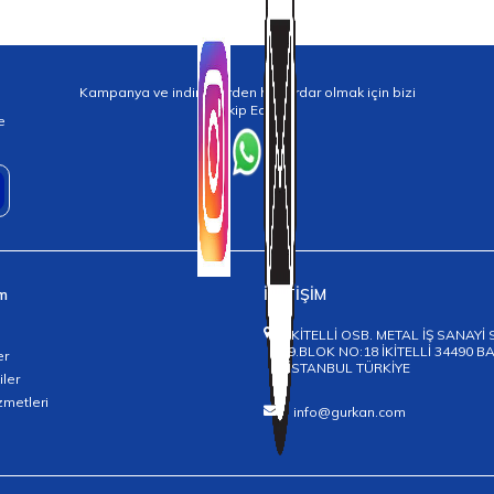
Kampanya ve indirimlerden haberdar olmak için bizi
Takip Edin!
e
im
İLETİŞİM
İKİTELLİ OSB. METAL İŞ SANAYİ 
9.BLOK NO:18 İKİTELLİ 34490 
er
İSTANBUL TÜRKİYE
iler
zmetleri
info@gurkan.com