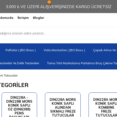
3.000 ₺ VE ÜZERİ ALIŞVERİŞİNİZDE KARGO ÜCRETSİZ
kkımızda
İletişim
Bloglar
Paftalar ( JBO.Boss )
Vida Mastarları ( JBO.Boss )
Çapak Alma Ve A
Testereler Ve Delik Testereleri
Torna Tırtıl Markalama Parlatma Broş Çekme Tak
ım Tutucular
TEGORİLER
DIN228A -
DIN228A MORS
DIN228A MO
DIN228B MORS
KONIK SAPLI
KONIK SAPL
KONIK SAPLI
ALINDAN
KOMBINE
OZ (DIN6388)
SIKMALI FREZE
FREZE
PENS
TUTUCULAR
TUTUCULA