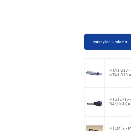
DIN228B Mors Konik
Saplı Matkap Mandrenli
Tutucu
DIN2185 Mors Konik
Redüksiyon Kovanlar
DIN228B-DIN238B Mors
Konik Matkap Mandren
Adaptörü
MTA1 B10 -
MTA1 B10 
MTB1ER16 
BAŞLIĞI Ç
MT1MT2 - 