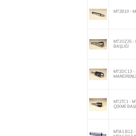
MT2B10 - M
MT2OZ25 -
BAŞLIĞI
MT2DC13 -
MANDRENLİ
MT2TC1 - M
ÇEKME BAŞ
MTA1 B12 -