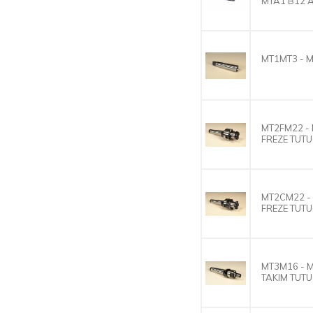
MTA1 B12 
MT1MT3 - 
MT2FM22 - 
FREZE TUT
MT2CM22 -
FREZE TUT
MT3M16 - M
TAKIM TUT