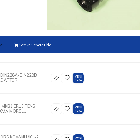
Seç ve Sepete Ekle
 DIN228A-DIN228B
YENI
ADAPTOR
Ürün
- MKB1 ER16 PENS
YENI
AKMA MORSLU
Ürün
MORS KOVANI MK1-2
YENI