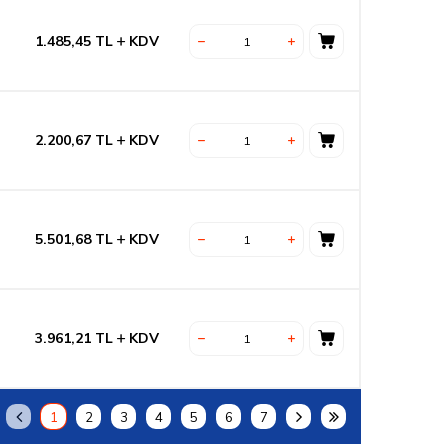
1.485,45
TL
KDV
2.200,67
TL
KDV
5.501,68
TL
KDV
3.961,21
TL
KDV
1
2
3
4
5
6
7