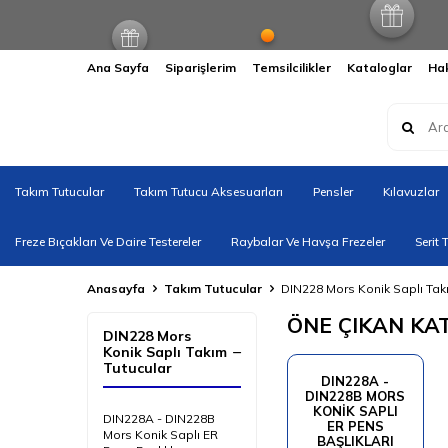
Ana Sayfa
Siparişlerim
Temsilcilikler
Kataloglar
Ha
Takım Tutucular
Takım Tutucu Aksesuarları
Pensler
Kılavuzlar
Freze Bıçakları Ve Daire Testereler
Raybalar Ve Havşa Frezeler
Serit 
Anasayfa
Takım Tutucular
DIN228 Mors Konik Saplı Tak
ÖNE ÇIKAN KA
DIN228 Mors
Konik Saplı Takım
Tutucular
DIN228A -
DIN228B MORS
KONIK SAPLI
DIN228A - DIN228B
ER PENS
Mors Konik Saplı ER
BAŞLIKLARI