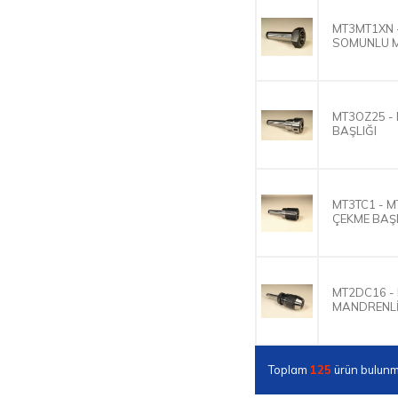
MT3MT1XN 
SOMUNLU 
MT3OZ25 -
BAŞLIĞI
MT3TC1 - M
ÇEKME BAŞ
MT2DC16 -
MANDRENLİ
Toplam
125
ürün bulunm