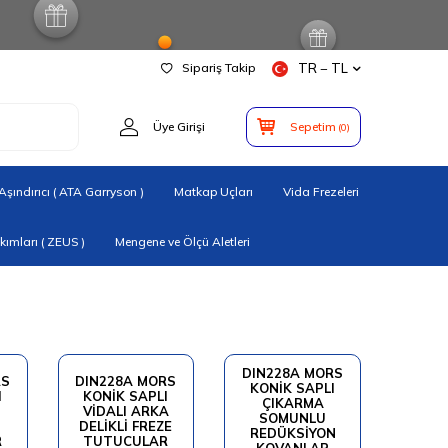
Sipariş Takip
TR − TL
Üye Girişi
Sepetim
(
0
)
şındırıcı ( ATA Garryson )
Matkap Uçları
Vida Frezeleri
ımları ( ZEUS )
Mengene ve Ölçü Aletleri
DIN228A MORS
RS
DIN228A MORS
KONIK SAPLI
I
KONIK SAPLI
ÇIKARMA
VIDALI ARKA
SOMUNLU
DELIKLI FREZE
REDÜKSIYON
R
TUTUCULAR