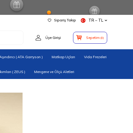
Sipariş Takip
TR − TL
Üye Girişi
Sepetim
(
0
)
şındırıcı ( ATA Garryson )
Matkap Uçları
Vida Frezeleri
ımları ( ZEUS )
Mengene ve Ölçü Aletleri