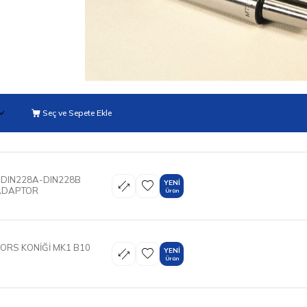
Seç ve Sepete Ekle
 DIN228A-DIN228B
YENI
ADAPTOR
Ürün
ORS KONİĞİ MK1 B10
YENI
Ürün