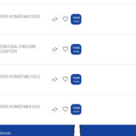
ORS KONİĞİ MK3 B18
YENI
Ürün
 DIN228A-DIN228B
YENI
ADAPTOR
Ürün
ORS KONİĞİ MK3 B22
YENI
Ürün
ORS KONİĞİ MK4 B16
YENI
Ürün
ktadır.