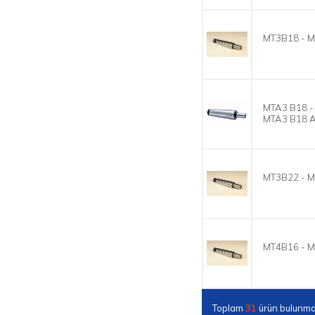
MT3B18 - M
MTA3 B18 -
MTA3 B18 
MT3B22 - M
MT4B16 - M
Toplam
31
ürün bulunma