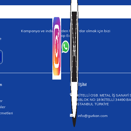
Kampanya ve indirimlerden haberdar olmak için bizi
Takip Edin!
e
im
İLETİŞİM
İKİTELLİ OSB. METAL İŞ SANAYİ 
9.BLOK NO:18 İKİTELLİ 34490 
er
İSTANBUL TÜRKİYE
iler
zmetleri
info@gurkan.com