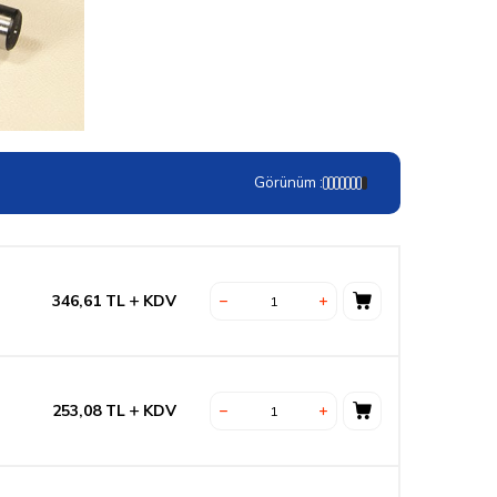
Görünüm :
346,61
TL
KDV
253,08
TL
KDV