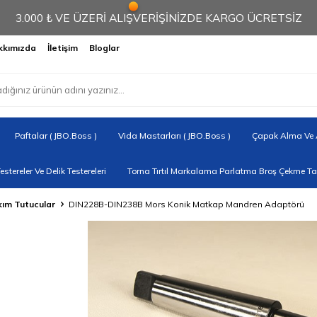
3.000 ₺ VE ÜZERİ ALIŞVERİŞİNİZDE KARGO ÜCRETSİZ
kkımızda
İletişim
Bloglar
Paftalar ( JBO.Boss )
Vida Mastarları ( JBO.Boss )
Çapak Alma Ve A
Testereler Ve Delik Testereleri
Torna Tırtıl Markalama Parlatma Broş Çekme Tak
kım Tutucular
DIN228B-DIN238B Mors Konik Matkap Mandren Adaptörü