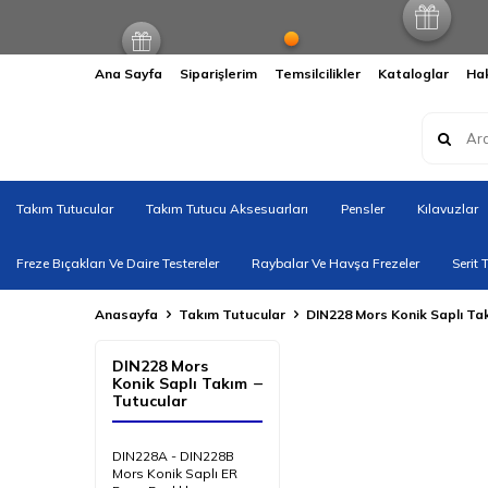
Ana Sayfa
Siparişlerim
Temsilcilikler
Kataloglar
Ha
Takım Tutucular
Takım Tutucu Aksesuarları
Pensler
Kılavuzlar
Freze Bıçakları Ve Daire Testereler
Raybalar Ve Havşa Frezeler
Serit 
Anasayfa
Takım Tutucular
DIN228 Mors Konik Saplı Ta
DIN228 Mors
Konik Saplı Takım
Tutucular
DIN228A - DIN228B
Mors Konik Saplı ER