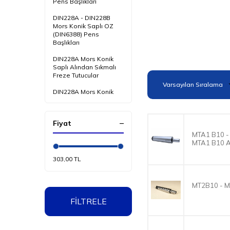
Pens Başlıkları
DIN228A - DIN228B
Mors Konik Saplı OZ
(DIN6388) Pens
Başlıkları
DIN228A Mors Konik
Saplı Alından Sıkmalı
Freze Tutucular
DIN228A Mors Konik
Saplı Kombine Freze
Tutucular
Fiyat
DIN228A Mors Konik
Saplı Vidalı Arka Delikli
MTA1 B10 -
Freze Tutucular
MTA1 B10 
DIN228A Mors Konik
303,00 TL
Saplı Çıkarma Somunlu
Redüksiyon Kovanlar
MT2B10 - M
DIN228A Mors Konik
Saplı Kolay Değişebilir
FİLTRELE
Kılavuz Çekme
Başlıkları