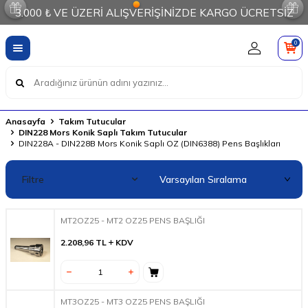
3.000 ₺ VE ÜZERİ ALIŞVERİŞİNİZDE KARGO ÜCRETSİZ
0
Anasayfa
Takım Tutucular
DIN228 Mors Konik Saplı Takım Tutucular
DIN228A - DIN228B Mors Konik Saplı OZ (DIN6388) Pens Başlıkları
Filtre
MT2OZ25 - MT2 OZ25 PENS BAŞLIĞI
2.208,96
TL
KDV
MT3OZ25 - MT3 OZ25 PENS BAŞLIĞI