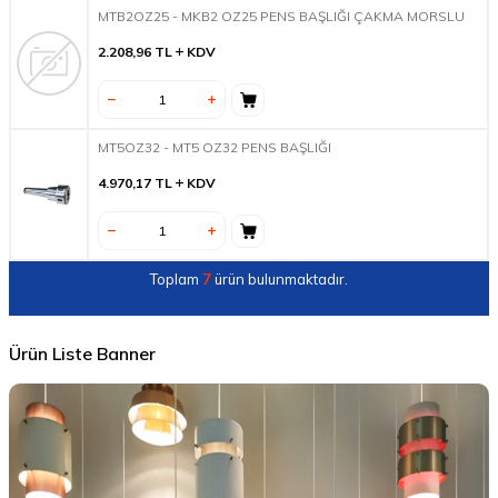
MTB2OZ25 - MKB2 OZ25 PENS BAŞLIĞI ÇAKMA MORSLU
2.208,96
TL
KDV
MT5OZ32 - MT5 OZ32 PENS BAŞLIĞI
4.970,17
TL
KDV
Toplam
7
ürün bulunmaktadır.
Ürün Liste Banner