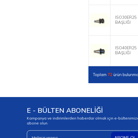
ISO30ER25 
BAŞLIĞI
ISO40ER25 
BAŞLIĞI
Toplam
72
ürün bulunma
E - BÜLTEN ABONELİĞİ
Kampanya ve indirimlerden haberdar olmak için e-bültenimiz
abone olun.
ABONE OL