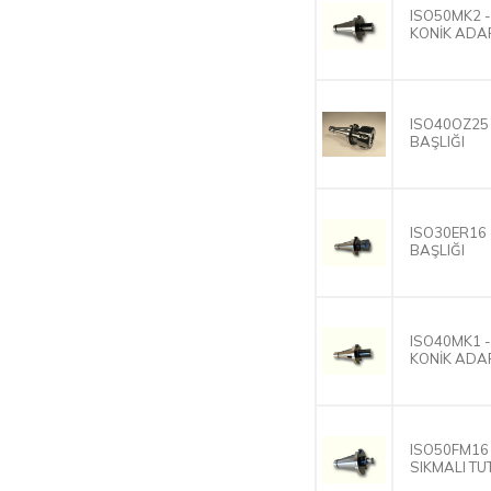
ISO50MK2 
KONİK ADA
ISO40OZ25 
BAŞLIĞI
ISO30ER16 
BAŞLIĞI
ISO40MK1 
KONİK ADA
ISO50FM16 
SIKMALI T