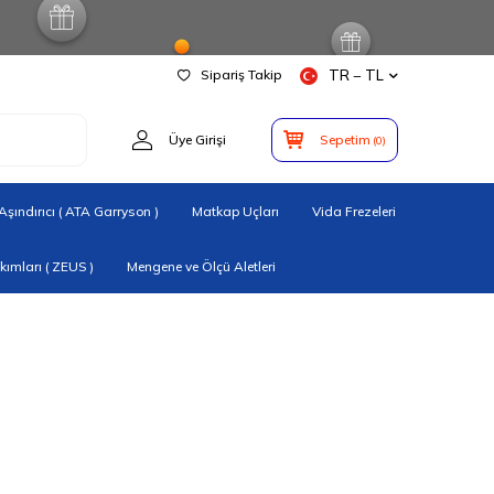
Sipariş Takip
TR − TL
Üye Girişi
Sepetim
(
0
)
şındırıcı ( ATA Garryson )
Matkap Uçları
Vida Frezeleri
ımları ( ZEUS )
Mengene ve Ölçü Aletleri