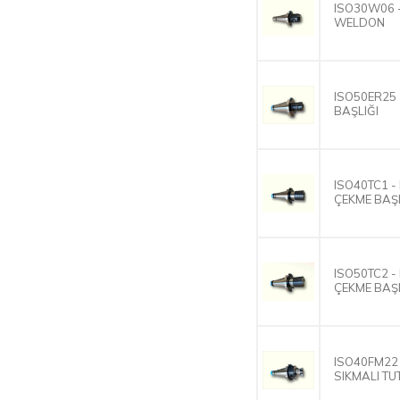
ISO30W06 
WELDON
ISO50ER25 
BAŞLIĞI
ISO40TC1 -
ÇEKME BAŞ
ISO50TC2 -
ÇEKME BAŞ
ISO40FM22 
SIKMALI T