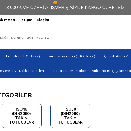
3.000 ₺ VE ÜZERİ ALIŞVERİŞİNİZDE KARGO ÜCRETSİZ
kkımızda
İletişim
Bloglar
Paftalar ( JBO.Boss )
Vida Mastarları ( JBO.Boss )
Çapak Alma Ve A
Testereler Ve Delik Testereleri
Torna Tırtıl Markalama Parlatma Broş Çekme Tak
TEGORİLER
ISO40
ISO50
(DIN2080)
(DIN2080)
TAKIM
TAKIM
TUTUCULAR
TUTUCULAR