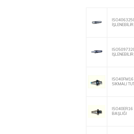
ISO4063250
İŞLENEBİLİ
ISO5097320
İŞLENEBİLİ
ISO40FM16 
SIKMALI T
ISO40ER16 
BAŞLIĞI