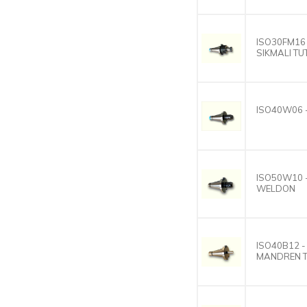
ISO30FM16 
SIKMALI T
ISO40W06 
ISO50W10 
WELDON
ISO40B12 -
MANDREN 