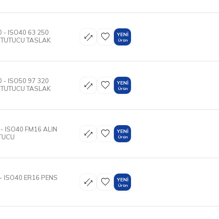
 - ISO40 63 250
YENI
R TUTUCU TASLAK
Ürün
 - ISO50 97 320
YENI
R TUTUCU TASLAK
Ürün
- ISO40 FM16 ALIN
YENI
UTUCU
Ürün
- ISO40 ER16 PENS
YENI
Ürün