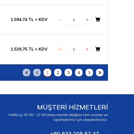
1.594,74
TL
KDV
1.539,75
TL
KDV
1
2
3
4
MÜŞTERİ HİZMETLERİ
Hafta içi 07:30 - 17:30 arası merak ettiğiniz tüm sorular ve
siparişleriniz için ulaşabilirsiniz.
+90 533 205 57 47