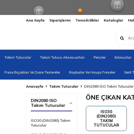
Ana Sayfa
Siparişlerim
Temsilcilikler
Kataloglar
Ha
Takım Tutucular
Takım Tutucu Aksesuarları
Pensler
Kılavuzlar
Freze Bıçakları Ve Daire Testereler
Raybalar Ve Havşa Frezeler
Serit 
Anasayfa
Takım Tutucular
DIN2080 ISO Takım Tutucular
ÖNE ÇIKAN KA
DIN2080 ISO
Takım Tutucular
ISO30
(DIN2080)
ISO30 (DIN2080) Takım
TAKIM
TUTUCULAR
Tutucular