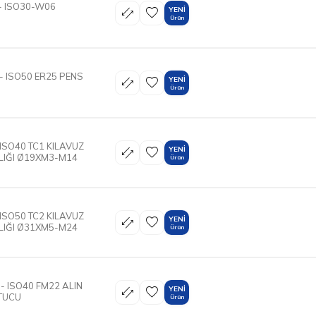
- ISO30-W06
YENI
Ürün
- ISO50 ER25 PENS
YENI
Ürün
 ISO40 TC1 KILAVUZ
YENI
LIĞI Ø19XM3-M14
Ürün
 ISO50 TC2 KILAVUZ
YENI
LIĞI Ø31XM5-M24
Ürün
- ISO40 FM22 ALIN
YENI
UTUCU
Ürün