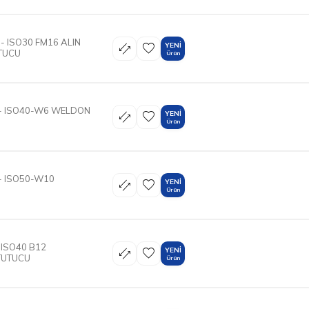
- ISO30 FM16 ALIN
YENI
UTUCU
Ürün
- ISO40-W6 WELDON
YENI
Ürün
- ISO50-W10
YENI
Ürün
 ISO40 B12
YENI
TUTUCU
Ürün