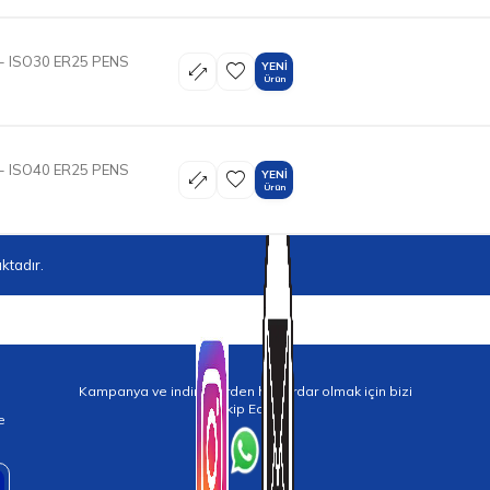
- ISO30 ER25 PENS
YENI
Ürün
- ISO40 ER25 PENS
YENI
Ürün
ktadır.
Kampanya ve indirimlerden haberdar olmak için bizi
Takip Edin!
e