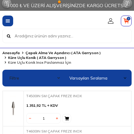
3.000 ₺ VE ÜZERİ ALIŞVERİŞİNİZDE KARGO ÜCRETSİZ
0
Anasayfa
Çapak Alma Ve Aşındırıcı ( ATA Garryson )
Küre Uçlu Konik ( ATA Garryson )
Küre Uçlu Konik Inox Paslanmaz İçin
Filtre
T4500IN SM ÇAPAK FREZE INOX
1.351,92
TL
KDV
T4600IN SM ÇAPAK FREZE INOX