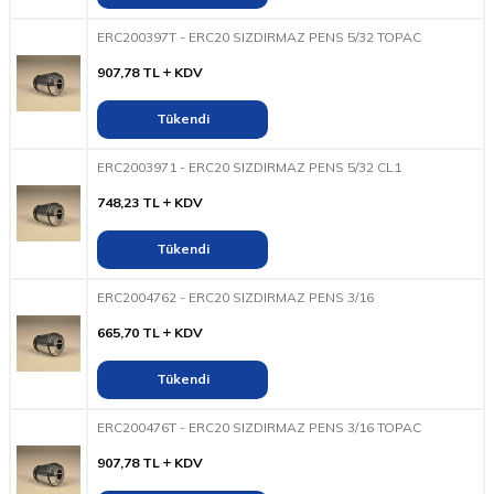
ERC200397T - ERC20 SIZDIRMAZ PENS 5/32 TOPAC
907,78
TL
KDV
Tükendi
ERC2003971 - ERC20 SIZDIRMAZ PENS 5/32 CL1
748,23
TL
KDV
Tükendi
ERC2004762 - ERC20 SIZDIRMAZ PENS 3/16
665,70
TL
KDV
Tükendi
ERC200476T - ERC20 SIZDIRMAZ PENS 3/16 TOPAC
907,78
TL
KDV