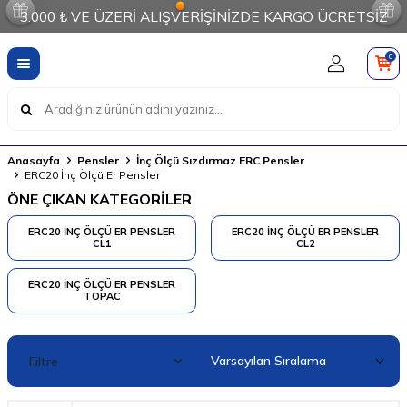
3.000 ₺ VE ÜZERİ ALIŞVERİŞİNİZDE KARGO ÜCRETSİZ
0
Anasayfa
Pensler
İnç Ölçü Sızdırmaz ERC Pensler
ERC20 İnç Ölçü Er Pensler
ÖNE ÇIKAN KATEGORİLER
ERC20 İNÇ ÖLÇÜ ER PENSLER
ERC20 İNÇ ÖLÇÜ ER PENSLER
CL1
CL2
ERC20 İNÇ ÖLÇÜ ER PENSLER
TOPAC
Filtre