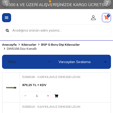
3.000 ₺ VE ÜZERİ ALIŞVERİŞİNİZDE KARGO ÜCRETSİZ
0
Anasayfa
Kılavuzlar
BSP G Boru Dişi Kılavuzlar
DIN5156 Düz Kanallı
Filtre
5156018 - G1/8 KILAVUZ DIN5156 UZUN
879,29
TL
KDV
5156014 - G1/4 KILAVUZ DIN5156 UZUN