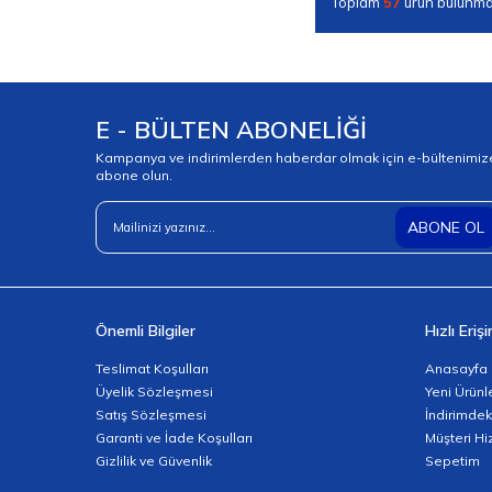
Toplam
57
ürün bulunma
E - BÜLTEN ABONELİĞİ
Kampanya ve indirimlerden haberdar olmak için e-bültenimiz
abone olun.
ABONE OL
Önemli Bilgiler
Hızlı Eriş
Teslimat Koşulları
Anasayfa
Üyelik Sözleşmesi
Yeni Ürünl
Satış Sözleşmesi
İndirimdek
Garanti ve İade Koşulları
Müşteri Hi
Gizlilik ve Güvenlik
Sepetim