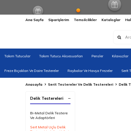
Ana Sayfa
Siparişlerim
Temsilcilikler
Kataloglar
Ha
Takım Tutucular
Takım Tutucu Aksesuarları
Pensler
Kılavuzlar
Freze Bıçakları Ve Daire Testereler
Raybalar Ve Havşa Frezeler
Serit 
Anasayfa
Serit Testereler Ve Delik Testereleri
Delik T
Delik Testereleri
Bi-Metal Delik Testere
Ve Adaptörleri
Sert Metal Uçlu Delik