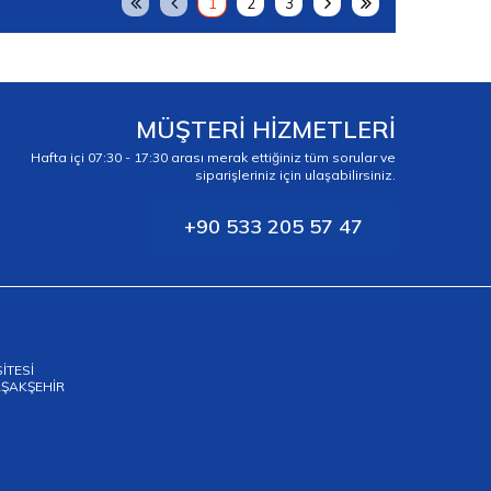
1
2
3
MÜŞTERİ HİZMETLERİ
Hafta içi 07:30 - 17:30 arası merak ettiğiniz tüm sorular ve
siparişleriniz için ulaşabilirsiniz.
+90 533 205 57 47
SİTESİ
BAŞAKŞEHİR