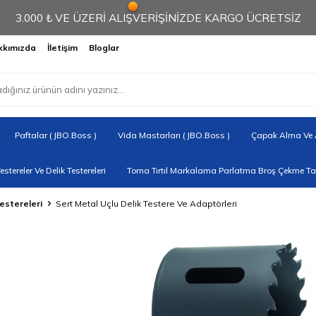
3.000 ₺ VE ÜZERİ ALIŞVERİŞİNİZDE KARGO ÜCRETSİZ
kkımızda
İletişim
Bloglar
Paftalar ( JBO.Boss )
Vida Mastarları ( JBO.Boss )
Çapak Alma Ve A
Testereler Ve Delik Testereleri
Torna Tırtıl Markalama Parlatma Broş Çekme Tak
estereleri
Sert Metal Uçlu Delik Testere Ve Adaptörleri