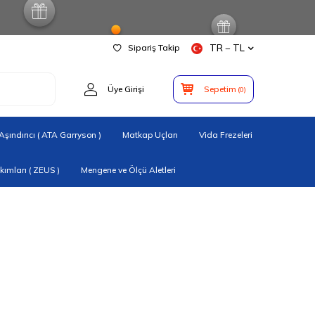
Sipariş Takip
TR − TL
Üye Girişi
Sepetim
(
0
)
şındırıcı ( ATA Garryson )
Matkap Uçları
Vida Frezeleri
ımları ( ZEUS )
Mengene ve Ölçü Aletleri