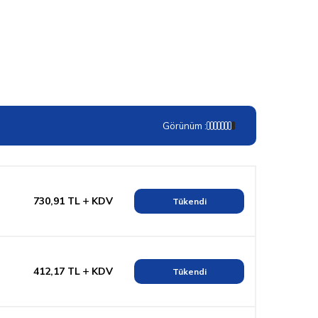
Görünüm :
730,91
TL
KDV
Tükendi
412,17
TL
KDV
Tükendi