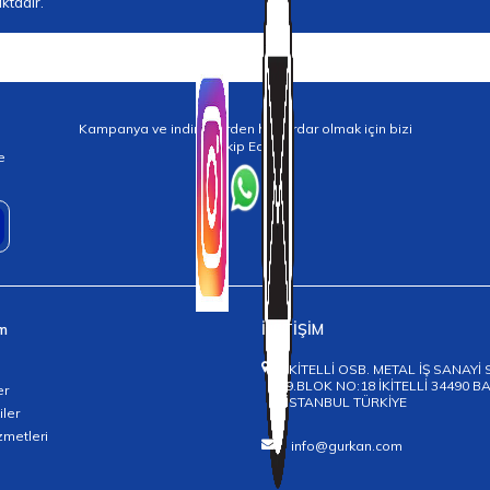
ktadır.
Kampanya ve indirimlerden haberdar olmak için bizi
Takip Edin!
e
im
İLETİŞİM
İKİTELLİ OSB. METAL İŞ SANAYİ 
9.BLOK NO:18 İKİTELLİ 34490 
er
İSTANBUL TÜRKİYE
iler
zmetleri
info@gurkan.com