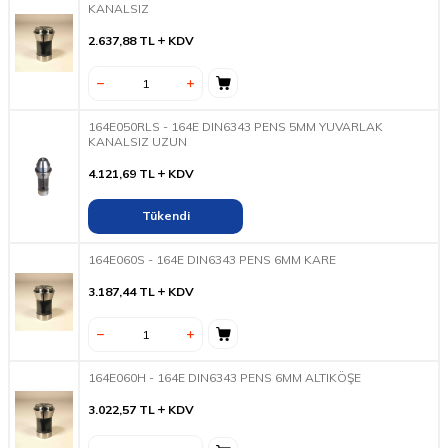
KANALSIZ
2.637,88
TL
KDV
164E050RLS - 164E DIN6343 PENS 5MM YUVARLAK
KANALSIZ UZUN
4.121,69
TL
KDV
Tükendi
164E060S - 164E DIN6343 PENS 6MM KARE
3.187,44
TL
KDV
164E060H - 164E DIN6343 PENS 6MM ALTIKÖŞE
3.022,57
TL
KDV