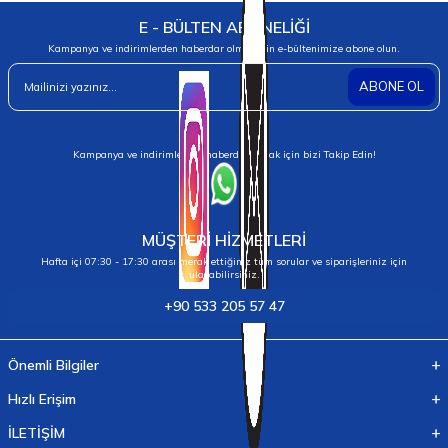
E - BÜLTEN ABONELİĞİ
Kampanya ve indirimlerden haberdar olmak için e-bültenimize abone olun.
ABONE OL
Kampanya ve indirimlerden haberdar olmak için bizi Takip Edin!
MÜŞTERİ HİZMETLERİ
Hafta içi 07:30 - 17:30 arası merak ettiğiniz tüm sorular ve siparişleriniz için
ulaşabilirsiniz.
+90 533 205 57 47
Önemli Bilgiler
Hızlı Erişim
İLETİŞİM