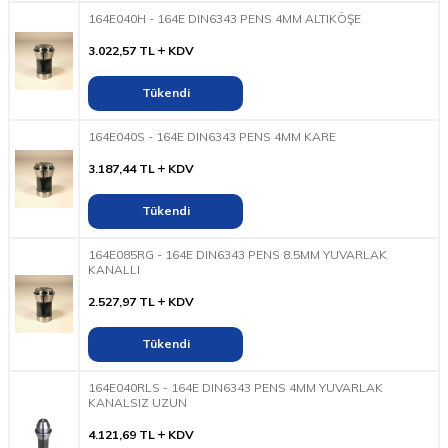
164E040H - 164E DIN6343 PENS 4MM ALTIKÖŞE
3.022,57
TL
KDV
Tükendi
164E040S - 164E DIN6343 PENS 4MM KARE
3.187,44
TL
KDV
Tükendi
164E085RG - 164E DIN6343 PENS 8.5MM YUVARLAK
KANALLI
2.527,97
TL
KDV
Tükendi
164E040RLS - 164E DIN6343 PENS 4MM YUVARLAK
KANALSIZ UZUN
4.121,69
TL
KDV