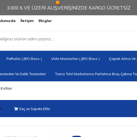
3.000 ₺ VE ÜZERİ ALIŞVERİŞİNİZDE KARGO ÜCRETSİZ
kkımızda
İletişim
Bloglar
Paftalar ( JBO.Boss )
Vida Mastarları ( JBO.Boss )
Çapak Alma Ve A
Testereler Ve Delik Testereleri
Torna Tırtıl Markalama Parlatma Broş Çekme Tak
 Kolları
Seç ve Sepete Ekle