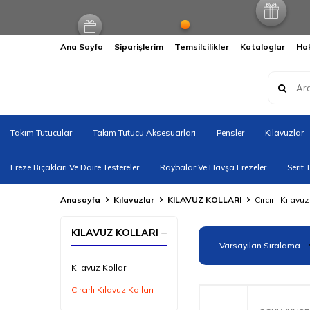
Ana Sayfa
Siparişlerim
Temsilcilikler
Kataloglar
Ha
Takım Tutucular
Takım Tutucu Aksesuarları
Pensler
Kılavuzlar
Freze Bıçakları Ve Daire Testereler
Raybalar Ve Havşa Frezeler
Serit 
Anasayfa
Kılavuzlar
KILAVUZ KOLLARI
Cırcırlı Kılavuz
KILAVUZ KOLLARI
Kılavuz Kolları
Cırcırlı Kılavuz Kolları