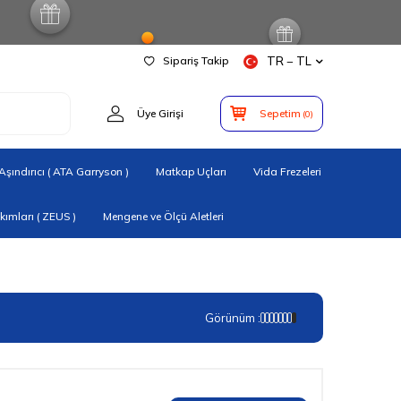
Sipariş Takip
TR − TL
Üye Girişi
Sepetim
(
0
)
şındırıcı ( ATA Garryson )
Matkap Uçları
Vida Frezeleri
ımları ( ZEUS )
Mengene ve Ölçü Aletleri
Görünüm :