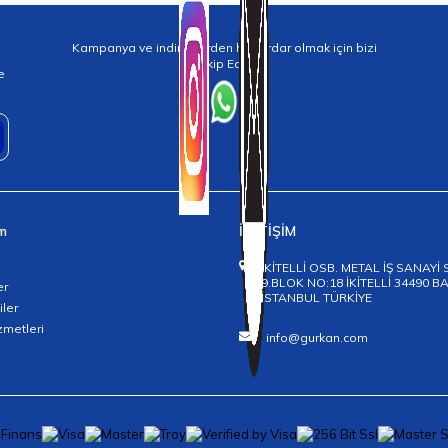
Kampanya ve indirimlerden haberdar olmak için bizi
Takip Edin!
e
im
İLETİŞİM
İKİTELLİ OSB. METAL İŞ SANAYİ 
9.BLOK NO:18 İKİTELLİ 34490 
er
İSTANBUL TÜRKİYE
iler
zmetleri
info@gurkan.com