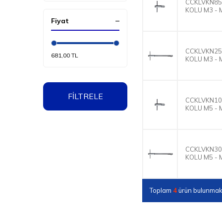
CCKLVKN85 
KOLU M3 - 
Fiyat
CCKLVKN250
681,00 TL
KOLU M3 - 
FİLTRELE
CCKLVKN100
KOLU M5 - 
CCKLVKN300
KOLU M5 - 
Toplam
4
ürün bulunmakt