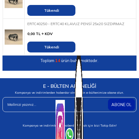
Tükendi
ERTC40250 - ERTC40 KLAVUZ PENSİ 25x20 SIZDIRMAZ
0,00
TL
KDV
Tükendi
Toplam
14
ürün bulunmaktadır.
E - BÜLTEN ABONELİĞİ
Kampanya ve indirimlerden haberdar olmak için e-bültenimize abone olun.
ABONE OL
Kampanya ve indirimlerden haberdar olmak için bizi Takip Edin!