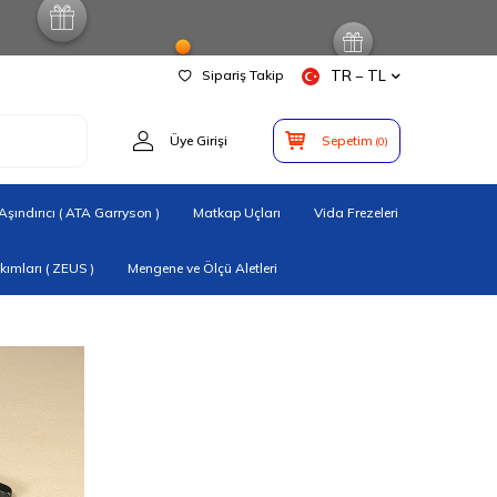
Sipariş Takip
TR − TL
Üye Girişi
Sepetim
(
0
)
şındırıcı ( ATA Garryson )
Matkap Uçları
Vida Frezeleri
ımları ( ZEUS )
Mengene ve Ölçü Aletleri