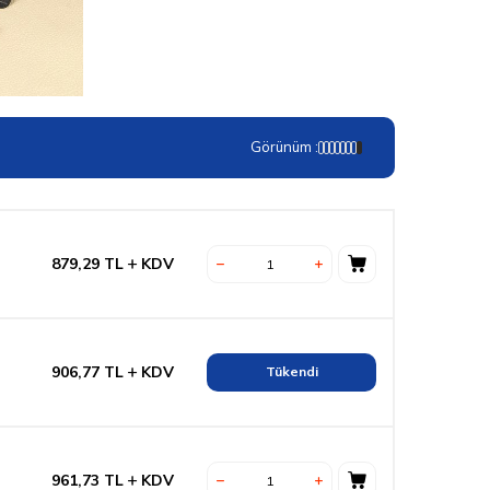
Görünüm :
879,29
TL
KDV
906,77
TL
KDV
Tükendi
961,73
TL
KDV