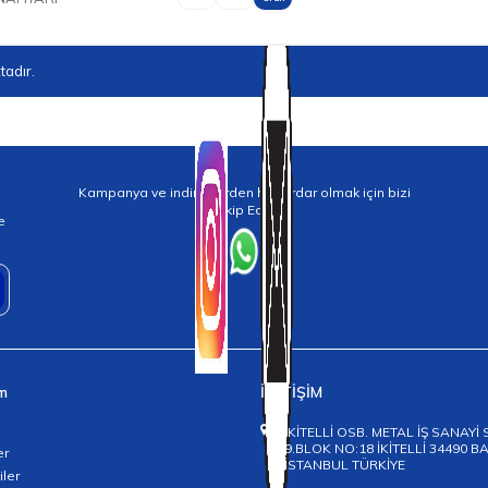
adır.
Kampanya ve indirimlerden haberdar olmak için bizi
Takip Edin!
e
im
İLETİŞİM
İKİTELLİ OSB. METAL İŞ SANAYİ 
9.BLOK NO:18 İKİTELLİ 34490 
er
İSTANBUL TÜRKİYE
iler