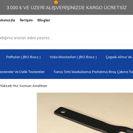
3.000 ₺ VE ÜZERİ ALIŞVERİŞİNİZDE KARGO ÜCRETSİZ
kkımızda
İletişim
Bloglar
Paftalar ( JBO.Boss )
Vida Mastarları ( JBO.Boss )
Çapak Alma Ve A
Testereler Ve Delik Testereleri
Torna Tırtıl Markalama Parlatma Broş Çekme Tak
 Yüksek Hız Somun Anahtarı