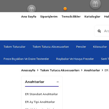
Ana Sayfa
Siparişlerim
Temsilcilikler
Kataloglar
Ha
Takım Tutucular
Takım Tutucu Aksesuarları
Pensler
Kılavuzlar
Freze Bıçakları Ve Daire Testereler
Raybalar Ve Havşa Frezeler
Serit 
Anasayfa
Takım Tutucu Aksesuarları
Anahtarlar
ER
Anahtarlar
ER Standart Anahtarlar
ER Ay Tipi Anahtarlar