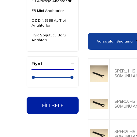
ER Altıköşe Anahtarlar
ER Mini Anahtarlar
OZ DIN6388 Ay Tipi
Anahtarlar
HSK Soğutucu Boru
Anahtarı
Alın Sıkmalı Freze
Anahtarı
Fiyat
HP Freze Tutucu
Anahtarı
SPER11HS -
SOMUNU A
ER Yüksek Hız Somun
Anahtarı
Hidrolik Redüksiyon
Çıkarma Anahtarı
SPER16HS -
FİLTRELE
SOMUNU A
Mandren Anahtarı
SK Anahtarlar
99St Ayarlı Tırnaklı Ay
SPER20HS -
Anahtarı
SOMUNU A