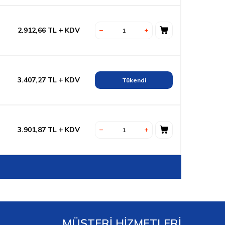
2.912,66
TL
KDV
3.407,27
TL
KDV
Tükendi
3.901,87
TL
KDV
MÜŞTERİ HİZMETLERİ