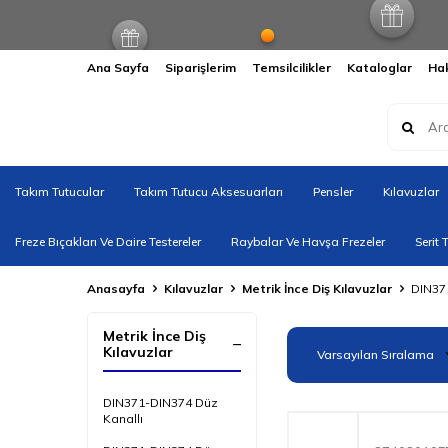
Ana Sayfa
Siparişlerim
Temsilcilikler
Kataloglar
Ha
Takım Tutucular
Takım Tutucu Aksesuarları
Pensler
Kılavuzlar
Freze Bıçakları Ve Daire Testereler
Raybalar Ve Havşa Frezeler
Serit 
Anasayfa
Kılavuzlar
Metrik İnce Diş Kılavuzlar
DIN37
Metrik İnce Diş
Kılavuzlar
DIN371-DIN374 Düz
Kanallı