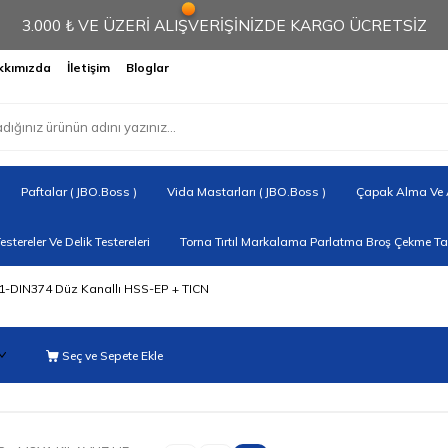
3.000 ₺ VE ÜZERİ ALIŞVERİŞİNİZDE KARGO ÜCRETSİZ
kkımızda
İletişim
Bloglar
Paftalar ( JBO.Boss )
Vida Mastarları ( JBO.Boss )
Çapak Alma Ve A
Testereler Ve Delik Testereleri
Torna Tırtıl Markalama Parlatma Broş Çekme Tak
1-DIN374 Düz Kanallı HSS-EP + TICN
Seç ve Sepete Ekle