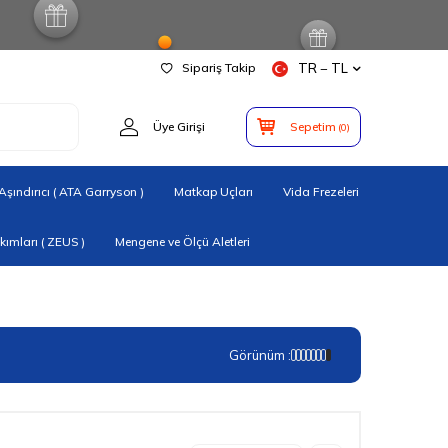
Sipariş Takip
TR − TL
Üye Girişi
Sepetim
(
0
)
şındırıcı ( ATA Garryson )
Matkap Uçları
Vida Frezeleri
ımları ( ZEUS )
Mengene ve Ölçü Aletleri
Görünüm :