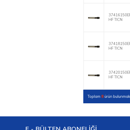
37416150EP
HF TICN
37418150EP
HF TICN
37420150EP
HF TICN
Toplam
8
ürün bulunmakt
E - BÜLTEN ABONELİĞİ