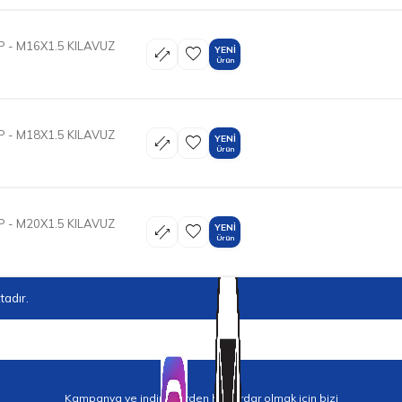
 - M16X1.5 KILAVUZ
YENI
Ürün
 - M18X1.5 KILAVUZ
YENI
Ürün
 - M20X1.5 KILAVUZ
YENI
Ürün
adır.
Kampanya ve indirimlerden haberdar olmak için bizi