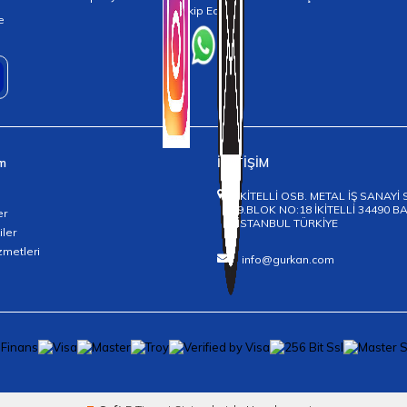
Takip Edin!
e
im
İLETİŞİM
İKİTELLİ OSB. METAL İŞ SANAYİ 
9.BLOK NO:18 İKİTELLİ 34490 
er
İSTANBUL TÜRKİYE
iler
zmetleri
info@gurkan.com