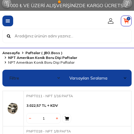
3.000 ₺ VE ÜZERİ ALIŞVERİŞİNİZDE KARGO ÜCRETSİZ
0
Anasayfa
Paftalar ( JBO.Boss )
NPT Amerikan Konik Boru Dişi Paftalar
NPT Amerikan Konik Boru Dişi Paftalar
Filtre
PNPT011 - NPT 1/16 PAFTA
3.022,57
TL
KDV
PNPT018 - NPT 1/8 PAFTA