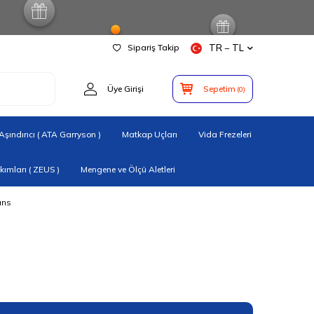
Sipariş Takip
TR − TL
Üye Girişi
Sepetim
(
0
)
şındırıcı ( ATA Garryson )
Matkap Uçları
Vida Frezeleri
ımları ( ZEUS )
Mengene ve Ölçü Aletleri
ans