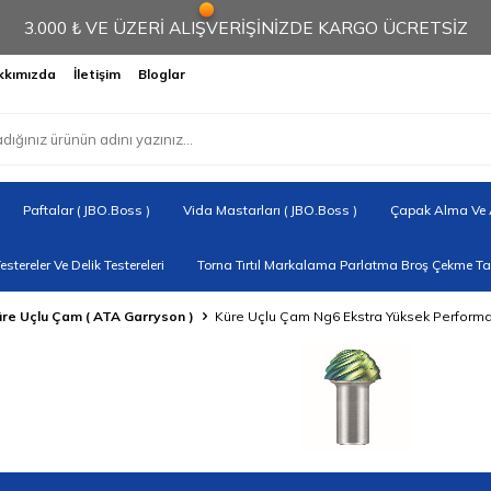
3.000 ₺ VE ÜZERİ ALIŞVERİŞİNİZDE KARGO ÜCRETSİZ
kkımızda
İletişim
Bloglar
Paftalar ( JBO.Boss )
Vida Mastarları ( JBO.Boss )
Çapak Alma Ve A
Testereler Ve Delik Testereleri
Torna Tırtıl Markalama Parlatma Broş Çekme Tak
re Uçlu Çam ( ATA Garryson )
Küre Uçlu Çam Ng6 Ekstra Yüksek Perform