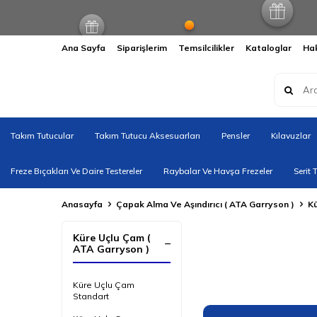
Ana Sayfa
Siparişlerim
Temsilcilikler
Kataloglar
Ha
Takım Tutucular
Takım Tutucu Aksesuarları
Pensler
Kılavuzlar
Freze Bıçakları Ve Daire Testereler
Raybalar Ve Havşa Frezeler
Serit 
Anasayfa
Çapak Alma Ve Aşındırıcı ( ATA Garryson )
Kü
Küre Uçlu Çam (
ATA Garryson )
Küre Uçlu Çam
Standart