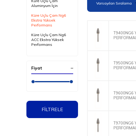
Küre Uçlu Çam
Aluminyum İçin
Küre Uçlu Çam Ng6
Ekstra Yüksek
Performans
T9400NG6 
Küre Uçlu Çam Ng6
PERFORMAN
ACC Ekstra Yüksek
Performans
Küre Uçlu Çam Inox
Paslanmaz İçin
T9500NG6 
Fiyat
PERFORMAN
Küre Uçlu Çam Ekstra
İnce Diş
Küre Uçlu Çam Ekstra
Uzun Boy
T9600NG6 
PERFORMAN
FİLTRELE
T9700NG6 
PERFORMAN