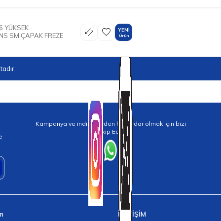
6 YÜKSEK
YENI
S SM ÇAPAK FREZE
Ürün
adır.
Kampanya ve indirimlerden haberdar olmak için bizi
Takip Edin!
e
im
İLETİŞİM