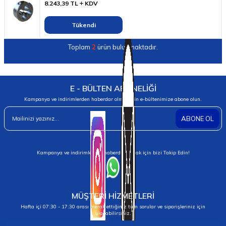
8.243,39
TL
KDV
Tükendi
Toplam
2
ürün bulunmaktadır.
E - BÜLTEN ABONELİĞİ
Kampanya ve indirimlerden haberdar olmak için e-bültenimize abone olun.
ABONE OL
Kampanya ve indirimlerden haberdar olmak için bizi Takip Edin!
MÜŞTERİ HİZMETLERİ
Hafta içi 07:30 - 17:30 arası merak ettiğiniz tüm sorular ve siparişleriniz için
ulaşabilirsiniz.