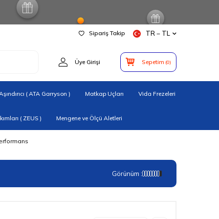
Sipariş Takip
TR − TL
Üye Girişi
Sepetim
(
0
)
şındırıcı ( ATA Garryson )
Matkap Uçları
Vida Frezeleri
ımları ( ZEUS )
Mengene ve Ölçü Aletleri
Performans
Görünüm :