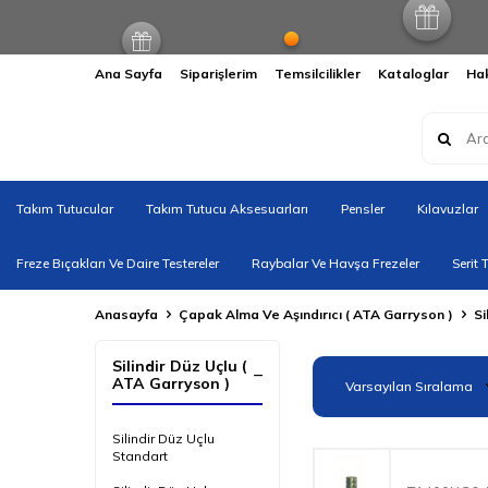
Ana Sayfa
Siparişlerim
Temsilcilikler
Kataloglar
Ha
Takım Tutucular
Takım Tutucu Aksesuarları
Pensler
Kılavuzlar
Freze Bıçakları Ve Daire Testereler
Raybalar Ve Havşa Frezeler
Serit 
Anasayfa
Çapak Alma Ve Aşındırıcı ( ATA Garryson )
Si
Silindir Düz Uçlu (
ATA Garryson )
Silindir Düz Uçlu
Standart