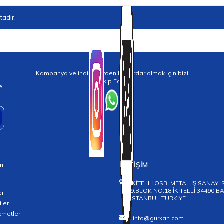
adır.
Kampanya ve indirimlerden haberdar olmak için bizi
Takip Edin!
e
im
İLETİŞİM
İKİTELLİ OSB. METAL İŞ SANAYİ 
9.BLOK NO:18 İKİTELLİ 34490 
er
İSTANBUL TÜRKİYE
iler
zmetleri
info@gurkan.com