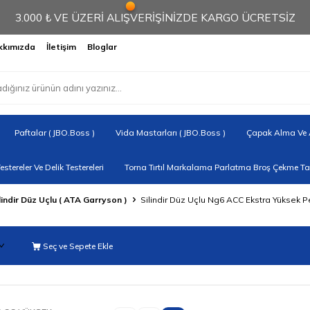
3.000 ₺ VE ÜZERİ ALIŞVERİŞİNİZDE KARGO ÜCRETSİZ
kkımızda
İletişim
Bloglar
Paftalar ( JBO.Boss )
Vida Mastarları ( JBO.Boss )
Çapak Alma Ve A
Testereler Ve Delik Testereleri
Torna Tırtıl Markalama Parlatma Broş Çekme Tak
lindir Düz Uçlu ( ATA Garryson )
Silindir Düz Uçlu Ng6 ACC Ekstra Yüksek 
Seç ve Sepete Ekle