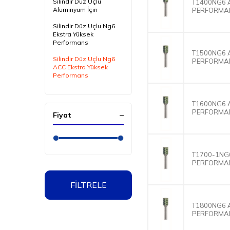
Silindir Düz Uçlu
T1400NG6 
Aluminyum İçin
PERFORMAN
Silindir Düz Uçlu Ng6
Ekstra Yüksek
Performans
T1500NG6 
Silindir Düz Uçlu Ng6
PERFORMAN
ACC Ekstra Yüksek
Performans
Silindir Düz Uçlu Inox
Paslanmaz İçin
T1600NG6 
PERFORMAN
Fiyat
Silindir Düz Uçlu Ekstra
İnce Diş
Silindir Düz Uçlu Ekstra
Uzun Boy
T1700-1NG
PERFORMAN
FİLTRELE
T1800NG6 
PERFORMAN