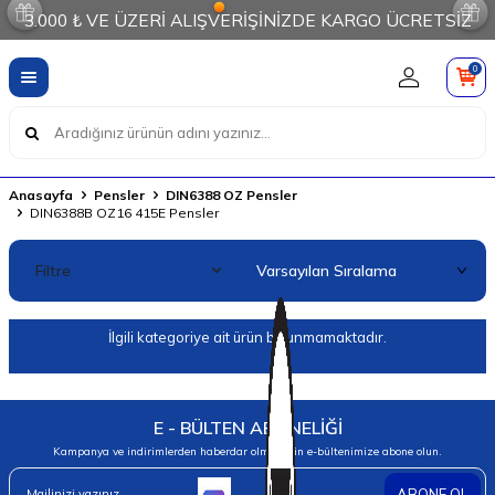
3.000 ₺ VE ÜZERİ ALIŞVERİŞİNİZDE KARGO ÜCRETSİZ
0
Anasayfa
Pensler
DIN6388 OZ Pensler
DIN6388B OZ16 415E Pensler
Filtre
İlgili kategoriye ait ürün bulunmamaktadır.
E - BÜLTEN ABONELİĞİ
Kampanya ve indirimlerden haberdar olmak için e-bültenimize abone olun.
ABONE OL