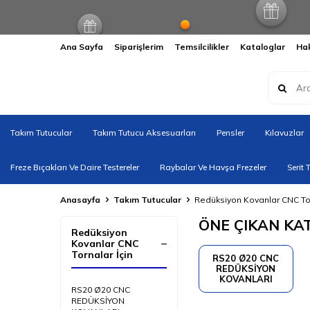
Ana Sayfa
Siparişlerim
Temsilcilikler
Kataloglar
Ha
Takım Tutucular
Takım Tutucu Aksesuarları
Pensler
Kılavuzlar
Freze Bıçakları Ve Daire Testereler
Raybalar Ve Havşa Frezeler
Serit 
Anasayfa
Takım Tutucular
Redüksiyon Kovanlar CNC Tor
ÖNE ÇIKAN KA
Redüksiyon
Kovanlar CNC
Tornalar İçin
RS20 Ø20 CNC
REDÜKSİYON
KOVANLARI
RS20 Ø20 CNC
REDÜKSİYON