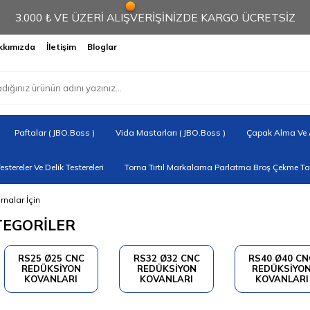
3.000 ₺ VE ÜZERİ ALIŞVERİŞİNİZDE KARGO ÜCRETSİZ
kkımızda
İletişim
Bloglar
Paftalar ( JBO.Boss )
Vida Mastarları ( JBO.Boss )
Çapak Alma Ve A
Testereler Ve Delik Testereleri
Torna Tırtıl Markalama Parlatma Broş Çekme Tak
nalar İçin
TEGORİLER
RS25 Ø25 CNC
RS32 Ø32 CNC
RS40 Ø40 CN
REDÜKSİYON
REDÜKSİYON
REDÜKSİYO
KOVANLARI
KOVANLARI
KOVANLARI