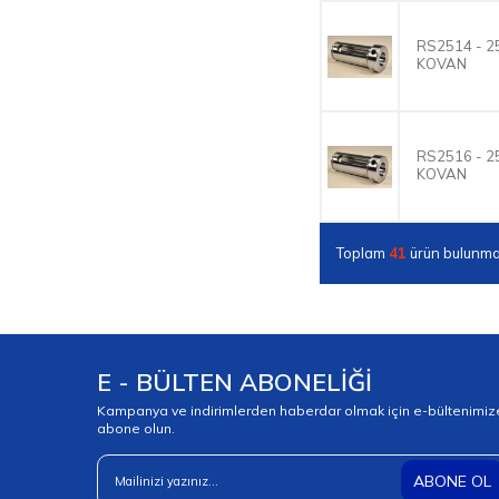
RS2514 - 
KOVAN
RS2516 - 
KOVAN
Toplam
41
ürün bulunma
E - BÜLTEN ABONELİĞİ
Kampanya ve indirimlerden haberdar olmak için e-bültenimiz
abone olun.
ABONE OL