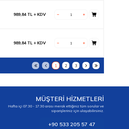
989,84
TL
KDV
989,84
TL
KDV
1
2
3
MÜŞTERİ HİZMETLERİ
Hafta içi 07:30 - 17:30 arası merak ettiğiniz tüm sorular ve
siparişleriniz için ulaşabilirsiniz.
+90 533 205 57 47