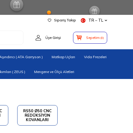
Sipariş Takip
TR − TL
Üye Girişi
Sepetim
(
0
)
şındırıcı ( ATA Garryson )
Matkap Uçları
Vida Frezeleri
ımları ( ZEUS )
Mengene ve Ölçü Aletleri
C
RS50 Ø50 CNC
N
REDÜKSİYON
KOVANLARI