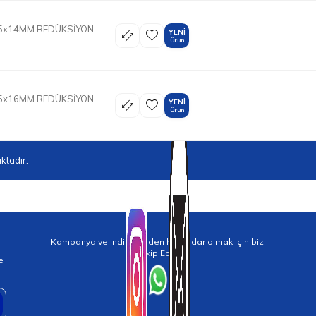
25x14MM REDÜKSİYON
YENI
Ürün
25x16MM REDÜKSİYON
YENI
Ürün
ktadır.
Kampanya ve indirimlerden haberdar olmak için bizi
Takip Edin!
e