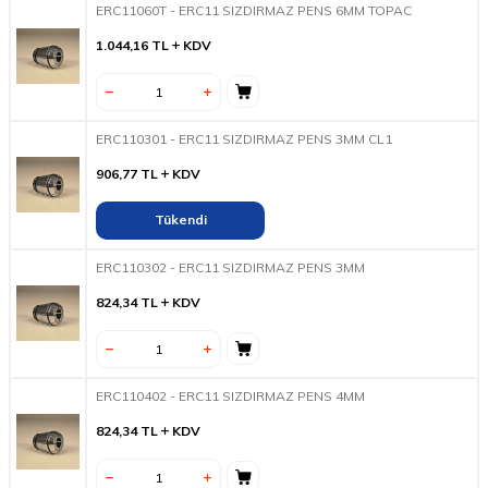
ERC11060T - ERC11 SIZDIRMAZ PENS 6MM TOPAC
1.044,16
TL
KDV
ERC110301 - ERC11 SIZDIRMAZ PENS 3MM CL1
906,77
TL
KDV
Tükendi
ERC110302 - ERC11 SIZDIRMAZ PENS 3MM
824,34
TL
KDV
ERC110402 - ERC11 SIZDIRMAZ PENS 4MM
824,34
TL
KDV