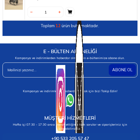
Toplam
12
ürün bulunmaktadır.
E - BÜLTEN ABONELİĞİ
Kampanya ve indirimlerden haberdar olmak için e-bültenimize abone olun.
ABONE OL
Kampanya ve indirimlerden haberdar olmak için bizi Takip Edin!
MÜŞTERİ HİZMETLERİ
Hafta içi 07:30 - 17:30 arası merak ettiğiniz tüm sorular ve siparişleriniz için
ulaşabilirsiniz.
+90 533 205 57 47