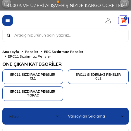
3.000 ₺ VE ÜZERİ ALIŞVERİŞİNİZDE KARGO ÜCRETSİZ
0
Anasayfa
Pensler
ERC Sızdırmaz Pensler
ERC11 Sızdırmaz Pensler
ÖNE ÇIKAN KATEGORİLER
ERC11 SIZDIRMAZ PENSLER
ERC11 SIZDIRMAZ PENSLER
CL1
CL2
ERC11 SIZDIRMAZ PENSLER
TOPAC
Filtre