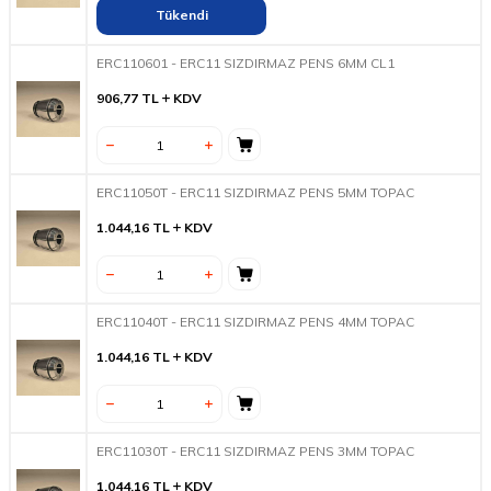
Tükendi
ERC110601 - ERC11 SIZDIRMAZ PENS 6MM CL1
906,77
TL
KDV
ERC11050T - ERC11 SIZDIRMAZ PENS 5MM TOPAC
1.044,16
TL
KDV
ERC11040T - ERC11 SIZDIRMAZ PENS 4MM TOPAC
1.044,16
TL
KDV
ERC11030T - ERC11 SIZDIRMAZ PENS 3MM TOPAC
1.044,16
TL
KDV