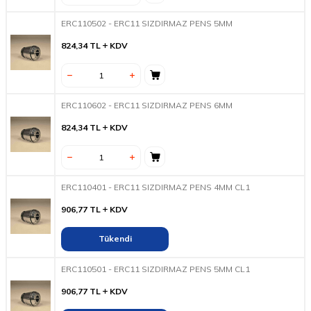
ERC110502 - ERC11 SIZDIRMAZ PENS 5MM
824,34
TL
KDV
ERC110602 - ERC11 SIZDIRMAZ PENS 6MM
824,34
TL
KDV
ERC110401 - ERC11 SIZDIRMAZ PENS 4MM CL1
906,77
TL
KDV
Tükendi
ERC110501 - ERC11 SIZDIRMAZ PENS 5MM CL1
906,77
TL
KDV