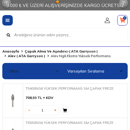
3.000 ₺ VE ÜZERİ ALIŞVERİŞİNİZDE KARGO ÜCRETSİZ
0
Anasayfa
Çapak Alma Ve Aşındırıcı ( ATA Garryson )
Alev ( ATA Garryson )
Alev Ng6 Ekstra Yüksek Performans
Filtre
T5400NG6 YÜKSEK PERFORMANS SM ÇAPAK FREZE
708,93
TL
KDV
T5550NG6 YÜKSEK PERFORMANS SM ÇAPAK FREZE