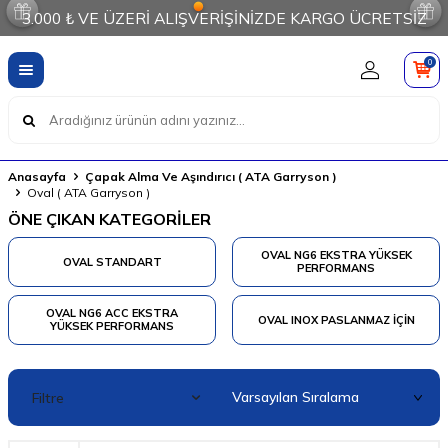
3.000 ₺ VE ÜZERİ ALIŞVERİŞİNİZDE KARGO ÜCRETSİZ
0
Anasayfa
Çapak Alma Ve Aşındırıcı ( ATA Garryson )
Oval ( ATA Garryson )
ÖNE ÇIKAN KATEGORİLER
OVAL NG6 EKSTRA YÜKSEK
OVAL STANDART
PERFORMANS
OVAL NG6 ACC EKSTRA
OVAL INOX PASLANMAZ İÇIN
YÜKSEK PERFORMANS
Filtre