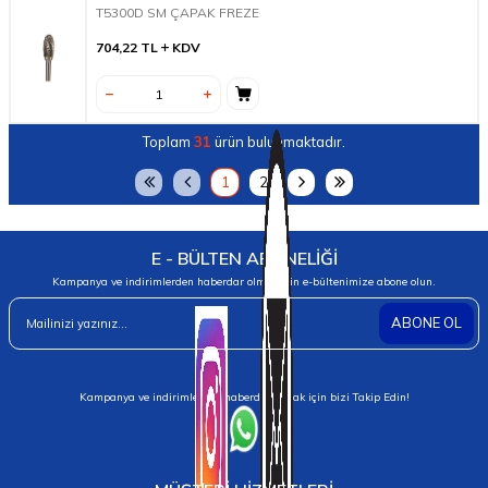
T5300D SM ÇAPAK FREZE
704,22
TL
KDV
Toplam
31
ürün bulunmaktadır.
1
2
E - BÜLTEN ABONELİĞİ
Kampanya ve indirimlerden haberdar olmak için e-bültenimize abone olun.
ABONE OL
Kampanya ve indirimlerden haberdar olmak için bizi Takip Edin!