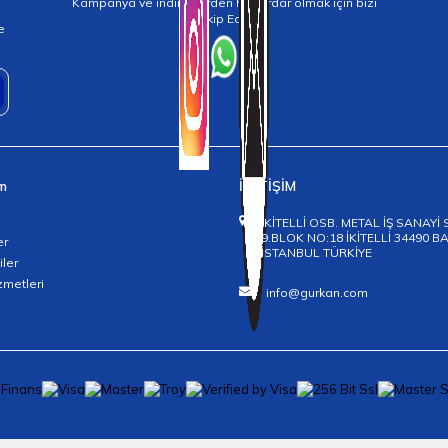
Kampanya ve indirimlerden haberdar olmak için bizi
Takip Edin!
e
im
İLETİŞİM
İKİTELLİ OSB. METAL İŞ SANAYİ 
9.BLOK NO:18 İKİTELLİ 34490 
er
İSTANBUL TÜRKİYE
iler
zmetleri
info@gurkan.com