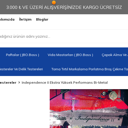
3.000 ₺ VE ÜZERİ ALIŞVERİŞİNİZDE KARGO ÜCRETSİZ
kkımızda
İletişim
Bloglar
Paftalar ( JBO.Boss )
Vida Mastarları ( JBO.Boss )
Çapak Alma Ve A
Testereler Ve Delik Testereleri
Torna Tırtıl Markalama Parlatma Broş Çekme Tak
Testereler
Independence II Ekstra Yüksek Performans Bi-Metal