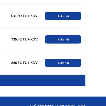
631,99
TL
KDV
Tükendi
725,42
TL
KDV
Tükendi
846,32
TL
KDV
Tükendi