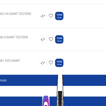
ND.HS BANT TESTERE
YENI
Ürün
ND.II BANT TESTERE
YENI
Ürün
ND. EXS BANT
YENI
Ürün
adır.