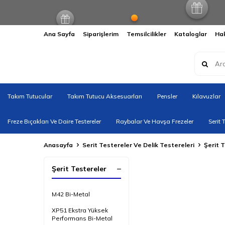
Ana Sayfa
Siparişlerim
Temsilcilikler
Kataloglar
Ha
Takım Tutucular
Takım Tutucu Aksesuarları
Pensler
Kılavuzlar
Freze Bıçakları Ve Daire Testereler
Raybalar Ve Havşa Frezeler
Serit 
Anasayfa
Serit Testereler Ve Delik Testereleri
Şerit 
Şerit Testereler
M42 Bi-Metal
XP51 Ekstra Yüksek
Performans Bi-Metal