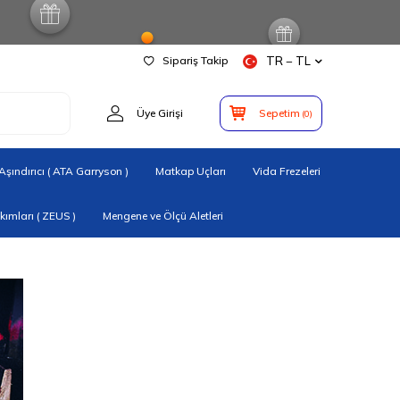
Sipariş Takip
TR − TL
Üye Girişi
Sepetim
(
0
)
şındırıcı ( ATA Garryson )
Matkap Uçları
Vida Frezeleri
ımları ( ZEUS )
Mengene ve Ölçü Aletleri