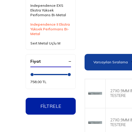
Independence EXS
Ekstra Yüksek
Performans Bi-Metal
Independence II Ekstra
Yüksek Performans Bi-
Metal
Sert Metal Uçlu M
Factor GB Genel
Maksatlı
Fiyat
Karbon Testereler
758,00 TL
27X0.9MM 
TESTERE
FİLTRELE
27X0.9MM 
TESTERE