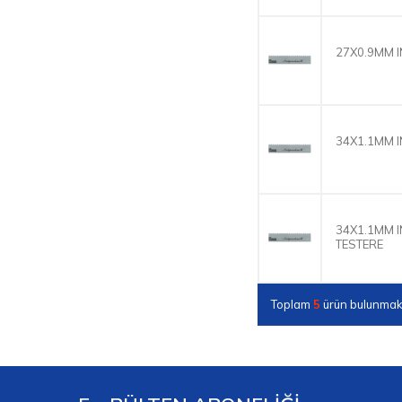
27X0.9MM I
34X1.1MM I
34X1.1MM I
TESTERE
Toplam
5
ürün bulunmakt