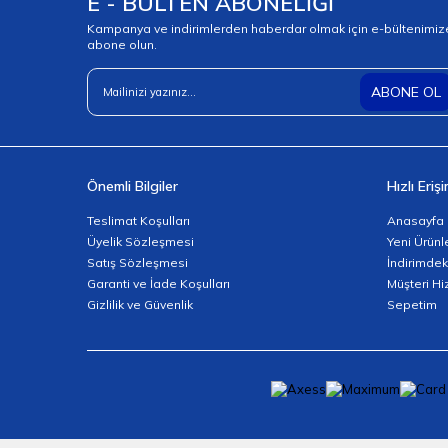
E - BÜLTEN ABONELİĞİ
Kampanya ve indirimlerden haberdar olmak için e-bültenimiz
abone olun.
ABONE OL
Önemli Bilgiler
Hızlı Eriş
Teslimat Koşulları
Anasayfa
Üyelik Sözleşmesi
Yeni Ürünl
Satış Sözleşmesi
İndirimdek
Garanti ve İade Koşulları
Müşteri Hi
Gizlilik ve Güvenlik
Sepetim