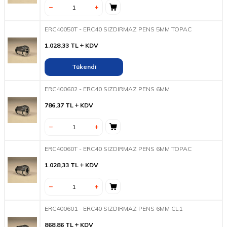
ERC40050T - ERC40 SIZDIRMAZ PENS 5MM TOPAC
1.028,33
TL
KDV
Tükendi
ERC400602 - ERC40 SIZDIRMAZ PENS 6MM
786,37
TL
KDV
ERC40060T - ERC40 SIZDIRMAZ PENS 6MM TOPAC
1.028,33
TL
KDV
ERC400601 - ERC40 SIZDIRMAZ PENS 6MM CL1
868,86
TL
KDV