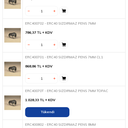
ERC400702 - ERC40 SIZDIRMAZ PENS 7MM
786,37
TL
KDV
ERC400701 - ERC40 SIZDIRMAZ PENS 7MM CL1
868,86
TL
KDV
ERC40070T - ERC40 SIZDIRMAZ PENS 7MM TOPAC
1.028,33
TL
KDV
Tükendi
ERC400802 - ERC40 SIZDIRMAZ PENS 8MM