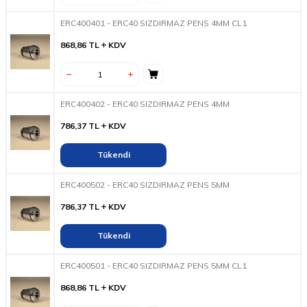
ERC400401 - ERC40 SIZDIRMAZ PENS 4MM CL1
868,86
TL
KDV
ERC400402 - ERC40 SIZDIRMAZ PENS 4MM
786,37
TL
KDV
Tükendi
ERC400502 - ERC40 SIZDIRMAZ PENS 5MM
786,37
TL
KDV
Tükendi
ERC400501 - ERC40 SIZDIRMAZ PENS 5MM CL1
868,86
TL
KDV