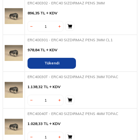
ERC400302 - ERC40 SIZDIRMAZ PENS 3MM
896,35
TL
KDV
ERC400301 - ERC40 SIZDIRMAZ PENS 3MM CL1
978,84
TL
KDV
Tükendi
ERC40030T - ERC40 SIZDIRMAZ PENS 3MM TOPAC
1.138,32
TL
KDV
ERC40040T - ERC40 SIZDIRMAZ PENS 4MM TOPAC
1.028,33
TL
KDV