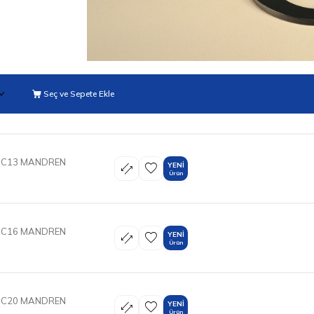
Seç ve Sepete Ekle
DC13 MANDREN
YENI
Ürün
DC16 MANDREN
YENI
Ürün
DC20 MANDREN
YENI
Ürün