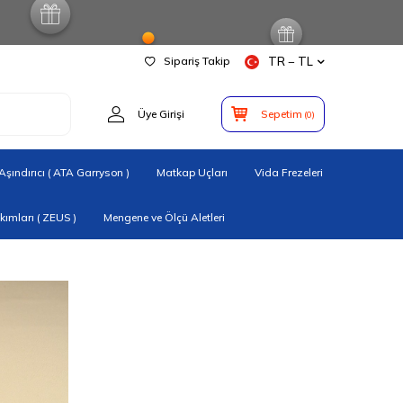
Sipariş Takip
TR − TL
Üye Girişi
Sepetim
(
0
)
şındırıcı ( ATA Garryson )
Matkap Uçları
Vida Frezeleri
ımları ( ZEUS )
Mengene ve Ölçü Aletleri