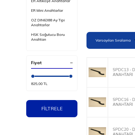
ER Altıköşe Anahtarlar
ER Mini Anahtarlar
OZ DIN6388 Ay Tipi
Anahtarlar
HSK Soğutucu Boru
Anahtarı
Alın Sıkmalı Freze
Anahtarı
Fiyat
HP Freze Tutucu
Anahtarı
SPDC13 - 
ANAHTARI
ER Yüksek Hız Somun
Anahtarı
825,00 TL
Hidrolik Redüksiyon
Çıkarma Anahtarı
SPDC16 - 
ANAHTARI
Mandren Anahtarı
FİLTRELE
SK Anahtarlar
99St Ayarlı Tırnaklı Ay
SPDC20 - 
Anahtarı
ANAHTARI