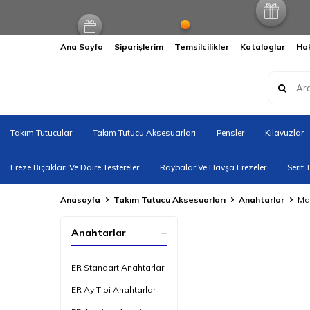
Ana Sayfa
Siparişlerim
Temsilcilikler
Kataloglar
Ha
Takım Tutucular
Takım Tutucu Aksesuarları
Pensler
Kılavuzlar
Freze Bıçakları Ve Daire Testereler
Raybalar Ve Havşa Frezeler
Serit 
Anasayfa
Takım Tutucu Aksesuarları
Anahtarlar
Ma
Anahtarlar
ER Standart Anahtarlar
ER Ay Tipi Anahtarlar