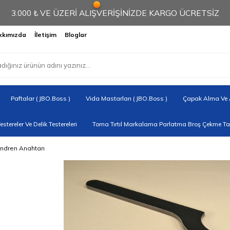
3.000 ₺ VE ÜZERİ ALIŞVERİŞİNİZDE KARGO ÜCRETSİZ
kkımızda
İletişim
Bloglar
Paftalar ( JBO.Boss )
Vida Mastarları ( JBO.Boss )
Çapak Alma Ve A
Testereler Ve Delik Testereleri
Torna Tırtıl Markalama Parlatma Broş Çekme Tak
ndren Anahtarı