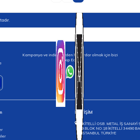
adır.
Kampanya ve indirimlerden haberdar olmak için bizi
Takip Edin!
e
im
İLETİŞİM
İKİTELLİ OSB. METAL İŞ SANAYİ 
9.BLOK NO:18 İKİTELLİ 34490 
er
İSTANBUL TÜRKİYE
iler