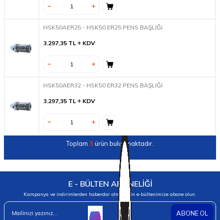
HSK50AER25 - HSK50 ER25 PENS BAŞLIĞI
3.297,35
TL
KDV
HSK50AER32 - HSK50 ER32 PENS BAŞLIĞI
3.297,35
TL
KDV
Toplam
3
ürün bulunmaktadır.
E - BÜLTEN ABONELİĞİ
Kampanya ve indirimlerden haberdar olmak için e-bültenimize abone olun.
ABONE OL