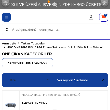
3.000 ₺ VE ÜZERİ ALIŞVERİŞİNİZDE KARGO ÜCRETSİZ
0
Anasayfa
Takım Tutucular
HSK DIN69893 ISO12164 Takım Tutucular
HSK50A Takım Tutucular
ÖNE ÇIKAN KATEGORİLER
HSK50A ER PENS BAŞLIKLARI
Filtre
HSK50AER16 - HSK50 ER16 PENS BAŞLIĞI
3.297,35
TL
KDV