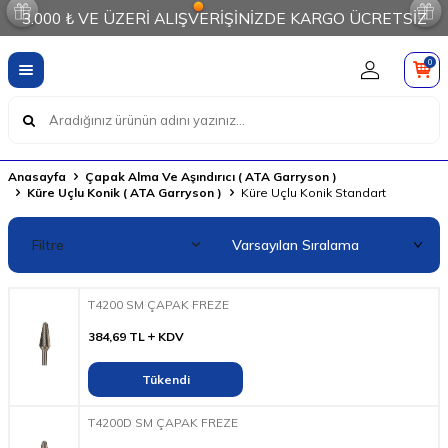
3.000 ₺ VE ÜZERİ ALIŞVERİŞİNİZDE KARGO ÜCRETSİZ
0
Anasayfa
Çapak Alma Ve Aşındırıcı ( ATA Garryson )
Küre Uçlu Konik ( ATA Garryson )
Küre Uçlu Konik Standart
Filtre
T4200 SM ÇAPAK FREZE
384,69
TL
KDV
Tükendi
T4200D SM ÇAPAK FREZE