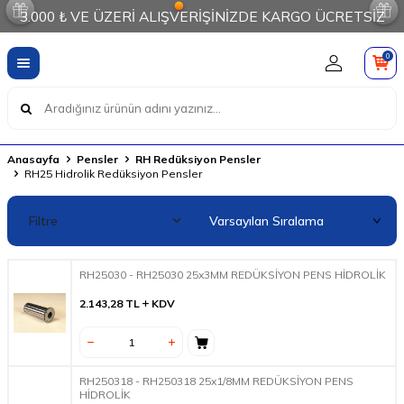
3.000 ₺ VE ÜZERİ ALIŞVERİŞİNİZDE KARGO ÜCRETSİZ
0
Anasayfa
Pensler
RH Redüksiyon Pensler
RH25 Hidrolik Redüksiyon Pensler
Filtre
RH25030 - RH25030 25x3MM REDÜKSİYON PENS HİDROLİK
2.143,28
TL
KDV
RH250318 - RH250318 25x1/8MM REDÜKSİYON PENS
HİDROLİK