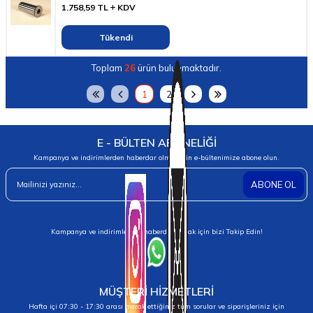
1.758,59
TL
KDV
Tükendi
Toplam
26
ürün bulunmaktadır.
1
2
E - BÜLTEN ABONELİĞİ
Kampanya ve indirimlerden haberdar olmak için e-bültenimize abone olun.
ABONE OL
Kampanya ve indirimlerden haberdar olmak için bizi Takip Edin!
MÜŞTERİ HİZMETLERİ
Hafta içi 07:30 - 17:30 arası merak ettiğiniz tüm sorular ve siparişleriniz için