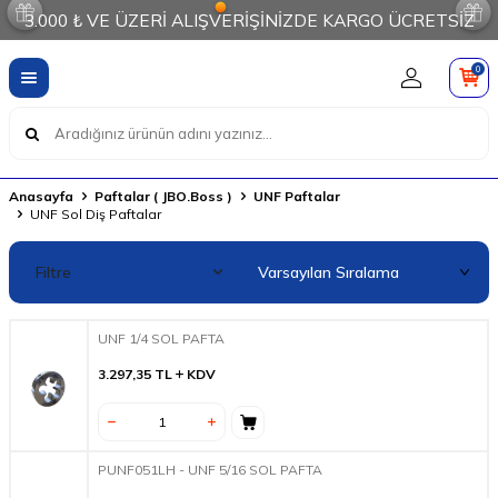
3.000 ₺ VE ÜZERİ ALIŞVERİŞİNİZDE KARGO ÜCRETSİZ
0
Anasayfa
Paftalar ( JBO.Boss )
UNF Paftalar
UNF Sol Diş Paftalar
Filtre
UNF 1/4 SOL PAFTA
3.297,35
TL
KDV
PUNF051LH - UNF 5/16 SOL PAFTA