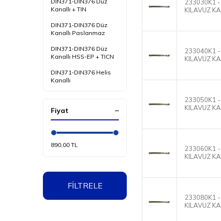
DIN371-DIN376 Düz
233030K1 -
Kanallı + TIN
KILAVUZ K
DIN371-DIN376 Düz
Kanallı Paslanmaz
DIN371-DIN376 Düz
233040K1 -
Kanallı HSS-EP + TICN
KILAVUZ K
DIN371-DIN376 Helis
Kanallı
DIN371-DIN376 Helis
233050K1 -
Kanallı + TIN
KILAVUZ K
Fiyat
DIN371-DIN376 Helis
Kanallı Paslanmaz
DIN371-DIN376 Helis
890,00 TL
233060K1 -
Kanallı HSS-EP + TICN
KILAVUZ K
DIN371-DIN376 ( NR.3 )
SON KILAVUZLAR
FİLTRELE
3 lü Takım Kılavuzlar
233080K1 -
DIN352
KILAVUZ K
DIN371-DIN376 Sol Diş