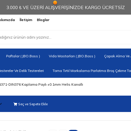
3.000 ₺ VE ÜZERİ ALIŞVERİŞİNİZDE KARGO ÜCRETSİZ
kkımızda
İletişim
Bloglar
Paftalar ( JBO.Boss )
Vida Mastarları ( JBO.Boss )
Çapak Alma Ve A
Testereler Ve Delik Testereleri
Torna Tırtıl Markalama Parlatma Broş Çekme Tak
N371-DIN376 Kaplama Paylı +0.1mm Helis Kanallı
Seç ve Sepete Ekle