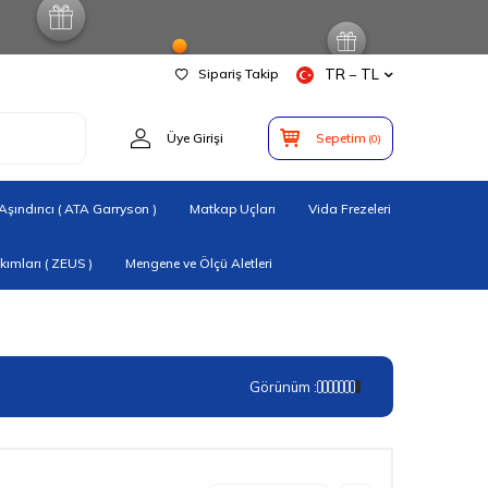
Sipariş Takip
TR − TL
Üye Girişi
Sepetim
(
0
)
şındırıcı ( ATA Garryson )
Matkap Uçları
Vida Frezeleri
ımları ( ZEUS )
Mengene ve Ölçü Aletleri
Görünüm :