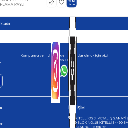
YENI
APLAMA PAYLI
Ürün
ktadır.
Kampanya ve indirimlerden haberdar olmak için bizi
Takip Edin!
e
im
İLETİŞİM
İKİTELLİ OSB. METAL İŞ SANAYİ 
9.BLOK NO:18 İKİTELLİ 34490 
er
İSTANBUL TÜRKİYE