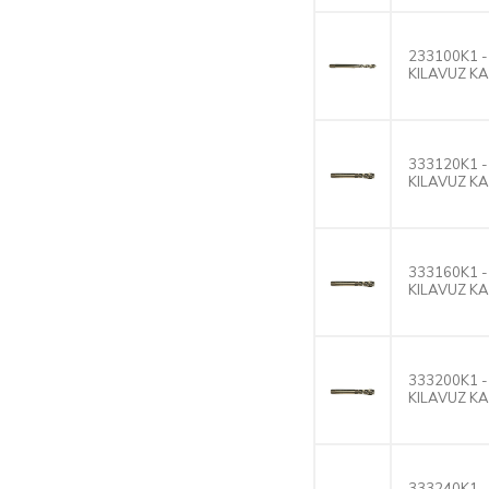
Kılavuzlar
DIN371-DIN376
Ovalama Kılavuzları +
233100K1 -
TIN
KILAVUZ K
DIN371-DIN376
Aluminyum Kılavuzları
Atlamalı Diş
333120K1 -
DIN 371 İki Kanallı Helis
KILAVUZ K
Aluminyum Kılavuzları
DIN371-DIN376
Kaplama Paylı 6G
Kılavuzlar
333160K1 -
KILAVUZ K
EG M. DIN371-DIN376
Heli-Coil Kılavuzları
(DIN8140/2)
DIN371-DIN376
333200K1 -
Kaplama Paylı +0.1mm
KILAVUZ K
Helis Kanallı
DIN371-DIN376 MS
Pirinç Malzeme
Kılavuzları
333240K1 -