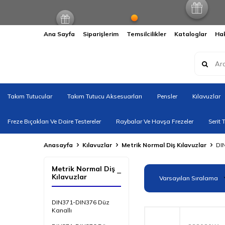
Ana Sayfa
Siparişlerim
Temsilcilikler
Kataloglar
Ha
Takım Tutucular
Takım Tutucu Aksesuarları
Pensler
Kılavuzlar
Freze Bıçakları Ve Daire Testereler
Raybalar Ve Havşa Frezeler
Serit 
Anasayfa
Kılavuzlar
Metrik Normal Diş Kılavuzlar
DI
Metrik Normal Diş
Kılavuzlar
DIN371-DIN376 Düz
Kanallı