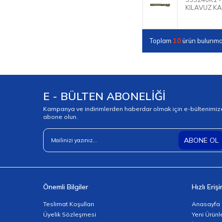
KILAVUZ K
DIN371-DIN376
Kaplama Paylı 6G MS
Pirinç Malzeme
Kılavuzları
Toplam
10
ürün bulunma
E - BÜLTEN ABONELİĞİ
Kampanya ve indirimlerden haberdar olmak için e-bültenimiz
abone olun.
ABONE OL
Önemli Bilgiler
Hızlı Eriş
Teslimat Koşulları
Anasayfa
Üyelik Sözleşmesi
Yeni Ürünl